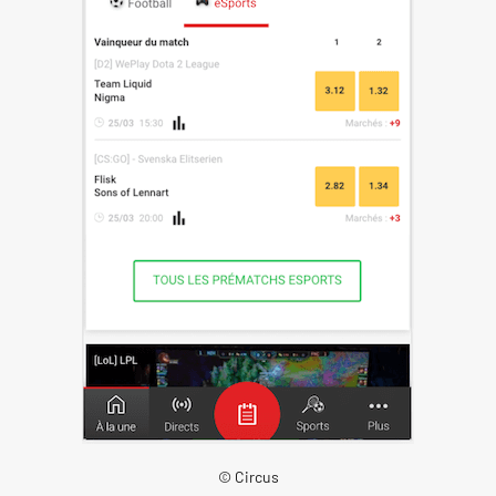
© Circus