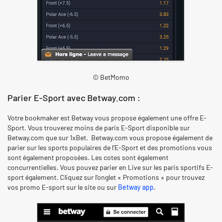
© BetMomo
Parier E-Sport avec Betway.com :
Votre bookmaker est Betway vous propose également une offre E-
Sport. Vous trouverez moins de paris E-Sport disponible sur
Betway.com que sur 1xBet. Betway.com vous propose également de
parier sur les sports populaires de l’E-Sport et des promotions vous
sont également proposées. Les cotes sont également
concurrentielles. Vous pouvez parier en Live sur les paris sportifs E-
sport également. Cliquez sur l’onglet « Promotions » pour trouvez
vos promo E-sport sur le site ou sur
Betway app
.