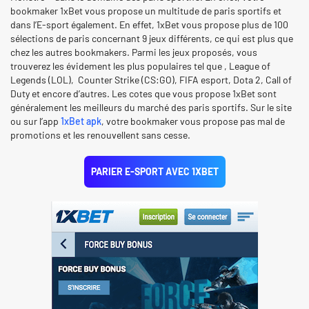
bookmaker 1xBet vous propose un multitude de paris sportifs et
dans l’E-sport également. En effet, 1xBet vous propose plus de 100
sélections de paris concernant 9 jeux différents, ce qui est plus que
chez les autres bookmakers. Parmi les jeux proposés, vous
trouverez les évidement les plus populaires tel que , League of
Legends (LOL), Counter Strike (CS:GO), FIFA esport, Dota 2, Call of
Duty et encore d’autres. Les cotes que vous propose 1xBet sont
généralement les meilleurs du marché des paris sportifs. Sur le site
ou sur l’app
1xBet apk
, votre bookmaker vous propose pas mal de
promotions et les renouvellent sans cesse.
PARIER E-SPORT AVEC 1XBET