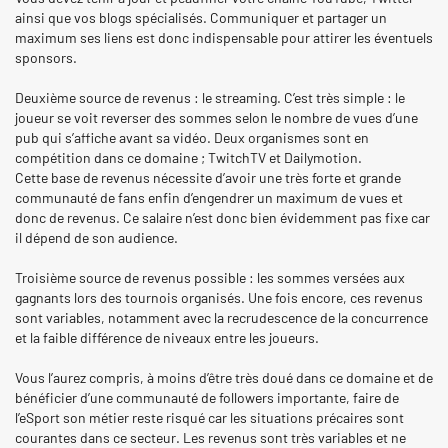
ainsi que vos blogs spécialisés. Communiquer et partager un
maximum ses liens est donc indispensable pour attirer les éventuels
sponsors.
Deuxième source de revenus : le streaming. C’est très simple : le
joueur se voit reverser des sommes selon le nombre de vues d’une
pub qui s’affiche avant sa vidéo. Deux organismes sont en
compétition dans ce domaine ; TwitchTV et Dailymotion.
Cette base de revenus nécessite d’avoir une très forte et grande
communauté de fans enfin d’engendrer un maximum de vues et
donc de revenus. Ce salaire n’est donc bien évidemment pas fixe car
il dépend de son audience.
Troisième source de revenus possible : les sommes versées aux
gagnants lors des tournois organisés. Une fois encore, ces revenus
sont variables, notamment avec la recrudescence de la concurrence
et la faible différence de niveaux entre les joueurs.
Vous l’aurez compris, à moins d’être très doué dans ce domaine et de
bénéficier d’une communauté de followers importante, faire de
l’eSport son métier reste risqué car les situations précaires sont
courantes dans ce secteur. Les revenus sont très variables et ne