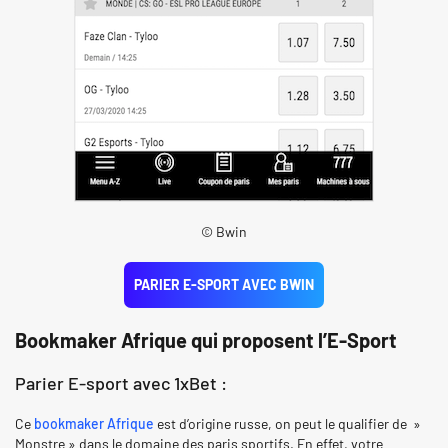
© Bwin
PARIER E-SPORT AVEC BWIN
Bookmaker Afrique qui proposent l’E-Sport
Parier E-sport avec 1xBet :
Ce
bookmaker Afrique
est d’origine russe, on peut le qualifier de »
Monstre » dans le domaine des paris sportifs. En effet, votre