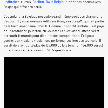
Ladbrokes
, Circus,
Betfirst
,
Bwin Belgique
sont des bookmakers
Belges qui offre des paris.
Cependant, la Belgique possède quand même quelques champions
d’eSport, Il y a par exemple Adil Benrlitom, aka ScreaM. qui fait partie
de la team américaine EnVyUs. Comme un sportif lambda, il est payé
pour s’entraîner, jouer (au jeu Counter-Strike: Global Offensive) et
parcourir le monde pour disputer des compétitions. Et il peut
gonfler son « salaire » selon ses performances lors des tournois, il
aurait déjà remporté plus de 188.000 dollars (environ 164.000 euros)
durant sa « carrière » alors qu’il n’a que 22 ans.