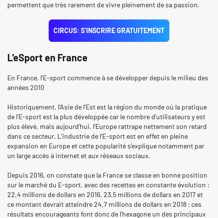
permettent que très rarement de vivre pleinement de sa passion.
CIRCUS: S’INSCRIRE GRATUITEMENT
L’eSport en France
En France, l’E-sport commence à se développer depuis le milieu des
années 2010
Historiquement, l’Asie de l’Est est la région du monde où la pratique
de l’E-sport est la plus développée car le nombre d’utilisateurs y est
plus élevé, mais aujourd’hui, l’Europe rattrape nettement son retard
dans ce secteur. L’industrie de l’E-sport est en effet en pleine
expansion en Europe et cette popularité s’explique notamment par
un large accès à internet et aux réseaux sociaux.
Depuis 2016, on constate que la France se classe en bonne position
sur le marché du E-sport, avec des recettes en constante évolution :
22,4 millions de dollars en 2016, 23,5 millions de dollars en 2017 et
ce montant devrait atteindre 24,7 millions de dollars en 2018 ; ces
résultats encourageants font donc de l’hexagone un des principaux