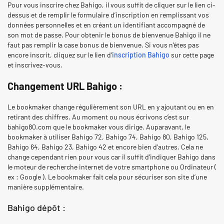
Pour vous inscrire chez Bahigo, il vous suffit de cliquer sur le lien ci-
dessus et de remplir le formulaire d’inscription en remplissant vos
données personnelles et en créant un identifiant accompagné de
son mot de passe. Pour obtenir le bonus de bienvenue Bahigo il ne
faut pas remplir la case bonus de bienvenue. Si vous n’êtes pas
encore inscrit, cliquez sur le lien d’
inscription Bahigo
sur cette page
et inscrivez-vous.
Changement URL Bahigo :
Le bookmaker change régulièrement son URL en y ajoutant ou en en
retirant des chiffres. Au moment ou nous écrivons c’est sur
bahigo80.com que le bookmaker vous dirige. Auparavant, le
bookmaker à utiliser Bahigo 72, Bahigo 74, Bahigo 80, Bahigo 125,
Bahigo 64, Bahigo 23, Bahigo 42 et encore bien d’autres. Cela ne
change cependant rien pour vous car il suffit d’indiquer Bahigo dans
le moteur de recherche internet de votre smartphone ou Ordinateur (
ex : Google ). Le bookmaker fait cela pour sécuriser son site d’une
manière supplémentaire.
Bahigo dépôt :