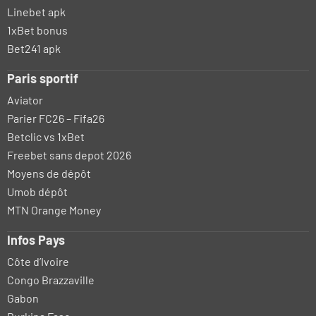
Linebet apk
1xBet bonus
Bet241 apk
Paris sportif
Aviator
Parier FC26 – Fifa26
Betclic vs 1xBet
Freebet sans depot 2026
Moyens de dépôt
Umob dépôt
MTN Orange Money
Infos Pays
Côte d’Ivoire
Congo Brazzaville
Gabon