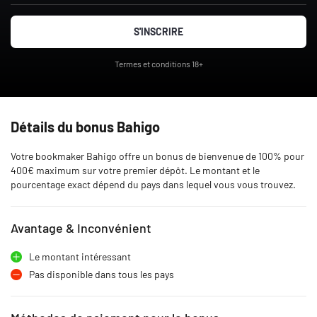
S'INSCRIRE
Termes et conditions 18+
Détails du bonus️ Bahigo
Votre bookmaker Bahigo offre un bonus de bienvenue de 100% pour
400€ maximum sur votre premier dépôt. Le montant et le
pourcentage exact dépend du pays dans lequel vous vous trouvez.
Avantage & Inconvénient
Le montant intéressant
Pas disponible dans tous les pays