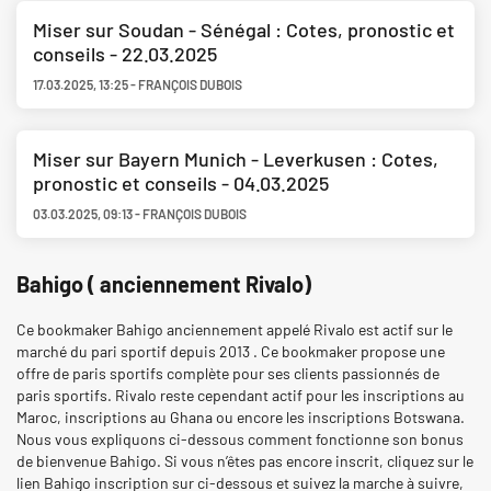
Miser sur Soudan - Sénégal : Cotes, pronostic et
conseils - 22.03.2025
17.03.2025
,
13:25
-
FRANÇOIS DUBOIS
Miser sur Bayern Munich - Leverkusen : Cotes,
pronostic et conseils - 04.03.2025
03.03.2025
,
09:13
-
FRANÇOIS DUBOIS
Bahigo ( anciennement Rivalo)
Ce bookmaker Bahigo anciennement appelé Rivalo est actif sur le
marché du pari sportif depuis 2013 . Ce bookmaker propose une
offre de paris sportifs complète pour ses clients passionnés de
paris sportifs. Rivalo reste cependant actif pour les inscriptions au
Maroc, inscriptions au Ghana ou encore les inscriptions Botswana.
Nous vous expliquons ci-dessous comment fonctionne son bonus
de bienvenue Bahigo. Si vous n’êtes pas encore inscrit, cliquez sur le
lien Bahigo inscription sur ci-dessous et suivez la marche à suivre,