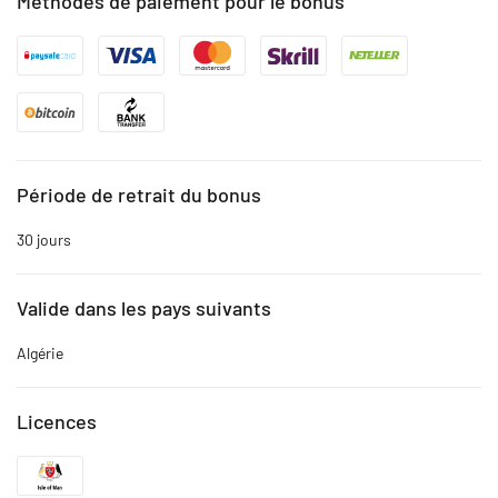
Méthodes de paiement pour le bonus
Période de retrait du bonus
30 jours
Valide dans les pays suivants
Algérie
Licences