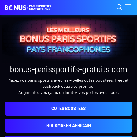
bonus-parissportifs-gratuits.com
Placez vos paris sportifs avec les + belles cotes boostées, freebet,
cashback et autres promos.
Augmentez vos gains ou limitez vos pertes avec nous.
COTES BOOSTÉES
BOOKMAKER AFRICAIN