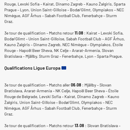
Rouge, Levski Sofia – Kairat, Dinamo Zagreb – Kauno Žalgiris, Sparta
Prague – Lyon, Union Saint-Gilloise – Bodø/Glimt, Olympiakos – NEC
Nimègue, AGF Århus – Sabah Football Club, Fenerbahçe – Sturm
Graz.
3e tour de qualification – Matchs retour
11.08
: Kairat – Levski Sofia,
Bodø/Glimt – Union Saint-Gilloise, Sabah Football Club – AGF Århus,
Kauno Žalgiris – Dinamo Zagreb, NEC Nimègue – Olympiakos, Étoile
Rouge – Hapoël Beer Sheva, NK Celje – Ararat-Armenia, Slovan
Bratislava – Mjällby, Sturm Graz – Fenerbahçe, Lyon – Sparta Prague.
Qualifications Ligue Europa
3e tour de qualification – Matchs aller
06.08
: Mjällby – Slovan
Bratislava, Ararat-Armenia – NK Celje, Hapoël Beer Sheva – Étoile
Rouge de Belgrade, Levski Sofia – Kairat, Dinamo Zagreb – Kauno
Žalgiris, Union Saint-Gilloise – Bodø/Glimt, Olympiakos – NEC
Nimègue, AGF Århus – Sabah Football Club, Fenerbahçe – Sturm
Graz.
3e tour de qualification – Matchs retour
13.08
: Slovan Bratislava –