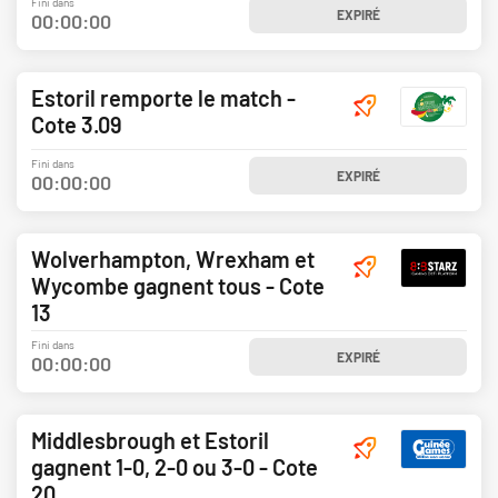
Fini dans
EXPIRÉ
00
:
00
:
00
Estoril remporte le match -
Cote 3.09
Fini dans
EXPIRÉ
00
:
00
:
00
Wolverhampton, Wrexham et
Wycombe gagnent tous - Cote
13
Fini dans
EXPIRÉ
00
:
00
:
00
Middlesbrough et Estoril
gagnent 1-0, 2-0 ou 3-0 - Cote
20