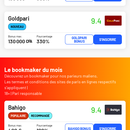
Goldpari
9.4
NOUVEAU
Bonus max.
Pourcentage
GOLDPARI
S'INSCRIRE
130 000
330%
BONUS
Le bookmaker du mois
Découvrez un bookmaker pour nos parieurs maliens.
Les termes et conditions des sites de paris en lignes respectifs
s’appliquent |
18+ | Pari responsable
Bahigo
9.4
POPULAIRE
RECOMMANDÉ
Bonus max.
Pourcentage
BAHIGO BONUS
S'INSCRIRE