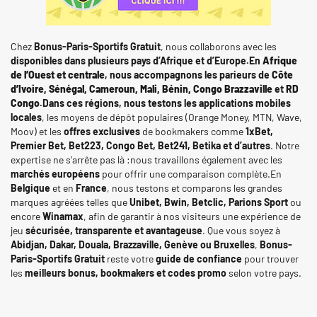
Chez
Bonus-Paris-Sportifs Gratuit
, nous collaborons avec les
disponibles dans plusieurs pays d’Afrique et d’Europe.En
Afrique
de l’Ouest et centrale
, nous accompagnons les parieurs de
Côte
d’Ivoire, Sénégal, Cameroun, Mali, Bénin, Congo Brazzaville
et
RD
Congo
.Dans ces régions, nous testons les applications mobiles
locales
, les moyens de dépôt populaires (Orange Money, MTN, Wave,
Moov) et les
offres exclusives
de bookmakers comme
1xBet,
Premier Bet, Bet223, Congo Bet, Bet241, Betika et d’autres
. Notre
expertise ne s’arrête pas là :nous travaillons également avec les
marchés européens
pour offrir une comparaison complète.En
Belgique
et en
France
, nous testons et comparons les grandes
marques agréées telles que
Unibet, Bwin, Betclic, Parions Sport
ou
encore
Winamax
, afin de garantir à nos visiteurs une expérience de
jeu
sécurisée, transparente et avantageuse
. Que vous soyez à
Abidjan, Dakar, Douala, Brazzaville, Genève ou Bruxelles
,
Bonus-
Paris-Sportifs Gratuit
reste votre
guide de confiance
pour trouver
les
meilleurs bonus, bookmakers et codes promo
selon votre pays.