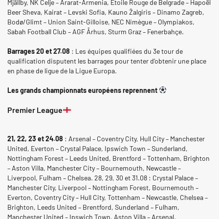
Mjällby, NK Celje – Ararat-Armenia, Étoile Rouge de Belgrade – Hapoël
Beer Sheva, Kairat – Levski Sofia, Kauno Žalgiris – Dinamo Zagreb,
Bodø/Glimt – Union Saint-Gilloise, NEC Nimègue – Olympiakos,
Sabah Football Club – AGF Århus, Sturm Graz – Fenerbahçe.
Barrages 20 et 27.08
: Les équipes qualifiées du 3e tour de
qualification disputent les barrages pour tenter d’obtenir une place
en phase de ligue de la Ligue Europa.
Les grands championnats européens reprennent
Premier League
21, 22, 23 et 24.08
: Arsenal – Coventry City, Hull City – Manchester
United, Everton – Crystal Palace, Ipswich Town – Sunderland,
Nottingham Forest – Leeds United, Brentford – Tottenham, Brighton
– Aston Villa, Manchester City – Bournemouth, Newcastle –
Liverpool, Fulham – Chelsea. 28, 29, 30 et 31.08 : Crystal Palace –
Manchester City, Liverpool – Nottingham Forest, Bournemouth –
Everton, Coventry City – Hull City, Tottenham – Newcastle, Chelsea –
Brighton, Leeds United – Brentford, Sunderland – Fulham,
Manchester United – Ipswich Town, Aston Villa – Arsenal.