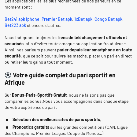
Les applications les les plus recherchées de nos parieurs en ce
moment sont :
Bet241 apk iphone
,
Premier Bet apk
,
1xBet apk
,
Congo Bet apk
,
Bet223 apk
et encore d’autres.
Nous indiquons toujours les
liens de téléchargement officiels et
sécurisés
, afin d’éviter toute arnaque ou application frauduleuse.
Ainsi, nos parieurs peuvent
parier depuis leur smartphone en toute
sécurité
, que ce soit pour suivre les matchs, placer un pari en direct
ou retirer leurs gains à tout moment.
Votre guide complet du pari sportif en
Afrique
Sur
Bonus-Paris-Sportifs Gratuit
, nous ne faisons pas que
comparer les bonus.Nous vous accompagnons dans chaque étape
de votre expérience de pari :
Sélection des meilleurs sites de paris sportifs
,
Pronostics gratuits
sur les grandes compétitions (CAN, Ligue
des Champions, Premier League, Coupe du Monde…)