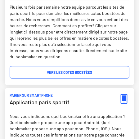
Plusieurs fois par semaine notre équipe parcourt les sites de
paris sportifs pour dénicher les meilleures cotes boostées du
marché. Nous vous simplifions donc la vie en vous évitant des
heures de recherches. Comment en profiter? Cliquez sur
l’onglet ci-dessous pour être directement dirigé sur notre page
qui reprend les plus belles offres en matière de cotes boostées.
Il ne vous reste plus qu’à sélectionner la cote qui vous
intéresse, nous vous dirigeons ensuite directement sur le site
du bookmaker en question.
VERS LES COTES BOOSTÉES
PARIER SUR SMARTPHONE
Application paris sportif
Nous vous indiquons quel bookmaker offre une application ?
Quel bookmaker propose une app pour Android. Quel
bookmaker propose une app pour mon iPhone ( iOS ). Nous
indiquons toutes ces informations sur notre page consacrée