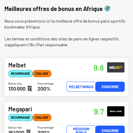
Meilleures offres de bonus en Afrique
Nous vous présentons ici la meilleure offre de bonus paris sportifs
bookmaker Afrique.
Les termes et conditions des sites de paris en lignes respectifs
s’appliquent | 18+ | Pari responsable
Melbet
9.8
RECOMMANDÉ
EXCLUSIF
Bonus max.
Pourcentage
MELBET BONUS
S'INSCRIRE
130 000
200%
Megapari
9.7
RECOMMANDÉ
EXCLUSIF
Bonus max.
Pourcentage
MEGAPARI
S'INSCRIRE
161 000
200%
BONUS