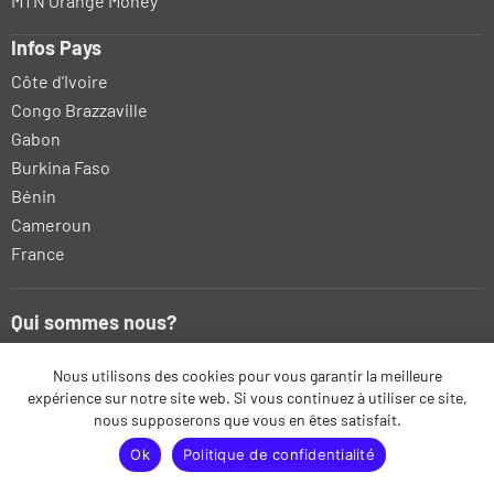
MTN Orange Money
Infos Pays
Côte d’Ivoire
Congo Brazzaville
Gabon
Burkina Faso
Bénin
Cameroun
France
Qui sommes nous?
À propos de nous
Nous utilisons des cookies pour vous garantir la meilleure
Sponsoring
expérience sur notre site web. Si vous continuez à utiliser ce site,
Contact
nous supposerons que vous en êtes satisfait.
Privacy Policy
Ok
Politique de confidentialité
Imprint