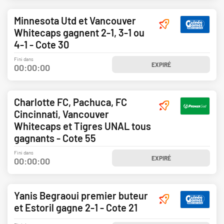
Minnesota Utd et Vancouver
Whitecaps gagnent 2-1, 3-1 ou
4-1 - Cote 30
Fini dans
EXPIRÉ
00
:
00
:
00
Charlotte FC, Pachuca, FC
Cincinnati, Vancouver
Whitecaps et Tigres UNAL tous
gagnants - Cote 55
Fini dans
EXPIRÉ
00
:
00
:
00
Yanis Begraoui premier buteur
et Estoril gagne 2-1 - Cote 21