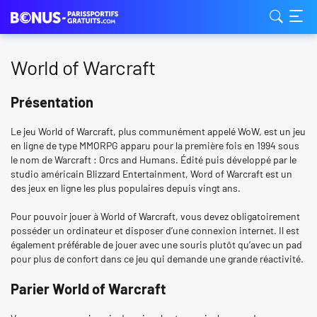
World of Warcraft
Présentation
Le jeu World of Warcraft, plus communément appelé WoW, est un jeu
en ligne de type MMORPG apparu pour la première fois en 1994 sous
le nom de Warcraft : Orcs and Humans. Édité puis développé par le
studio américain Blizzard Entertainment, Word of Warcraft est un
des jeux en ligne les plus populaires depuis vingt ans.
Pour pouvoir jouer à World of Warcraft, vous devez obligatoirement
posséder un ordinateur et disposer d’une connexion internet. Il est
également préférable de jouer avec une souris plutôt qu’avec un pad
pour plus de confort dans ce jeu qui demande une grande réactivité.
Parier World of Warcraft