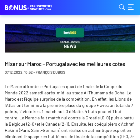
Miser sur Maroc – Portugal avec les meilleures cotes
07.12.2022
,
10:52
-
FRANÇOIS DUBOIS
Le Maroc affronte le Portugal en quart de finale de la Coupe du
Monde 2022 samedi après-midi au stade Al Thumama de Doha. Le
Maroc est l’équipe surprise de la compétition. En effet, les Lions de
l’Atlas ont terminé à la première place du groupe F avec un total de 7
points, 2 victoires, 1 match nul, 0 défaite, 4 buts pour et 1 but
contre. Le Maroc a fait match nul contre la Croatie (0-0) puis a battu
la Belgique (2-0) et le Canada (2-1). Ensuite, les coéquipiers d’Achraf
Hakimi (Paris Saint-Germain) ont réalisé un authentique exploit en
éliminant l’Espagne en huitièmes de finale de la compétition (0-0, 3-