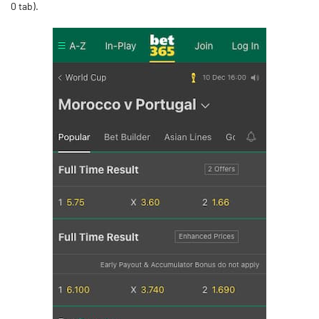
0 tab).