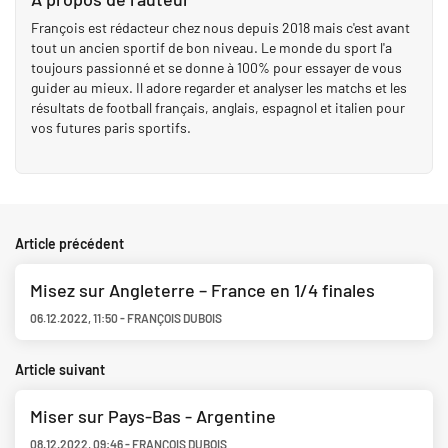
François est rédacteur chez nous depuis 2018 mais c'est avant
tout un ancien sportif de bon niveau. Le monde du sport l'a
toujours passionné et se donne à 100% pour essayer de vous
guider au mieux. Il adore regarder et analyser les matchs et les
résultats de football français, anglais, espagnol et italien pour
vos futures paris sportifs.
Article précédent
Misez sur Angleterre – France en 1/4 finales
06.12.2022
,
11:50
-
FRANÇOIS DUBOIS
Article suivant
Miser sur Pays-Bas - Argentine
08.12.2022
,
09:46
-
FRANÇOIS DUBOIS