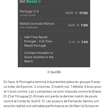
© Bet365
En face, le Portugal a terminé à la première place du groupe H avec
un bilan de 6 points, 2 victoires, 0 match nul, 1 défaite, 6 buts pour
et 4 buts contre. Les Lusitaniens se sont imposés contre le Ghana
(3-2) et l’Uruguay (2-0) mais ont perdu le dernier match de poule
contre la Corée du Sud (2-1). Les joueurs de Fernando Santos ont
ensuite réalisé une véritable performance en étrillant la Suisse en