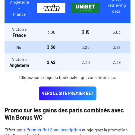
Angleterre
retrieving
–
data!
France
Victoire
3.00
3.15
3.03
France
Nul
3.30
3.25
3.21
Victoire
2.42
2.30
2.39
Angleterre
Cliquez sur le logo du bookmaker qui vous intéresse.
VERS LE SITE PREMIER BET
Promo sur les gains des paris combinés avec
Win Bonus WC
Effectuez la
Premier Bet Zone inscription
et rejoignez la promotion