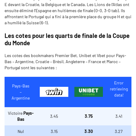
E devant la Croatie, la Belgique et le Canada. Les Lions de l’Atlas ont
ensuite éliminé l’Espagne en huitièmes de finale (0-0, 3-0 tab). Ils
affrontent le Portugal qui a fini à la première place du groupe H et qui
a humilié la Suisse (6-1).
Les cotes pour les quarts de finale de la Coupe
du Monde
Les cotes des bookmakers Premier Bet, Unibet et Vbet pour Pays-
Bas – Argentine, Croatie – Brésil, Angleterre – France et Maroc –
Portugal sont les suivantes :
Error
Pays-Bas
retrieving
–
data!
Argentine
Victoire
Pays-
3.45
3.75
3.41
Bas
Nul
3.15
3.30
3.27