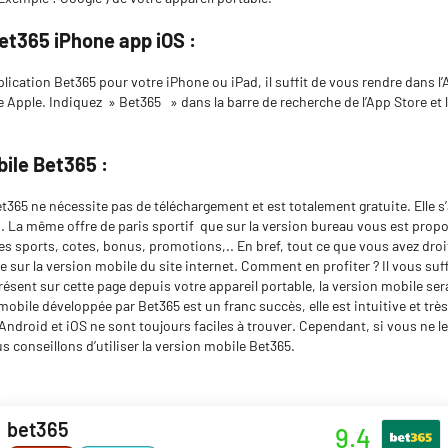
et365 iPhone app iOS :
plication Bet365 pour votre iPhone ou iPad, il suffit de vous rendre dans l
e Apple. Indiquez » Bet365 » dans la barre de recherche de l’App Store et l
ile Bet365 :
t365 ne nécessite pas de téléchargement et est totalement gratuite. Elle s
s. La même offre de paris sportif que sur la version bureau vous est propo
 sports, cotes, bonus, promotions,.. En bref, tout ce que vous avez droit
 sur la version mobile du site internet. Comment en profiter ? Il vous suffi
ésent sur cette page depuis votre appareil portable, la version mobile se
obile développée par Bet365 est un franc succès, elle est intuitive et très
Android et iOS ne sont toujours faciles à trouver. Cependant, si vous ne l
s conseillons d’utiliser la version mobile Bet365.
bet365
9.4