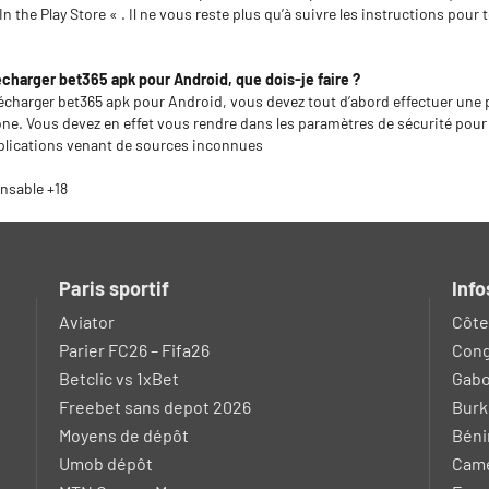
n the Play Store « . Il ne vous reste plus qu’à suivre les instructions pour t
lécharger bet365 apk pour Android, que dois-je faire ?
écharger bet365 apk pour Android, vous devez tout d’abord effectuer une 
e. Vous devez en effet vous rendre dans les paramètres de sécurité pour y
plications venant de sources inconnues
nsable +18
Paris sportif
Info
Aviator
Côte 
Parier FC26 – Fifa26
Cong
Betclic vs 1xBet
Gab
Freebet sans depot 2026
Burk
Moyens de dépôt
Béni
Umob dépôt
Cam