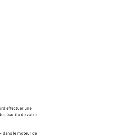
ord effectuer une
e sécurité de votre
 » dans le moteur de