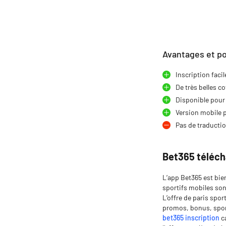
Avantages et po
Inscription facil
De très belles c
Disponible pour
Version mobile 
Pas de traducti
Bet365 téléch
L’app Bet365 est bien
sportifs mobiles son
L’offre de paris spor
promos, bonus, sport
bet365 inscription
ca