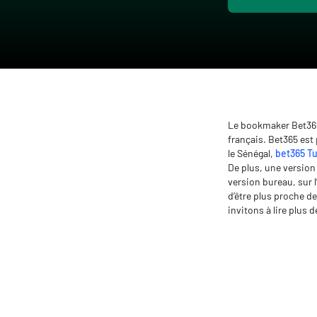
Le bookmaker Bet365
français. Bet365 es
le Sénégal,
bet365 Tu
De plus, une version
version bureau, sur 
d’être plus proche d
invitons à lire plus 