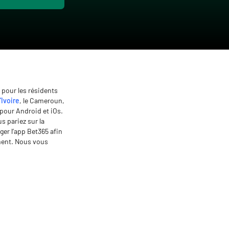
pour les résidents
’Ivoire
, le Cameroun,
pour Android et iOs.
s pariez sur la
ger l’app Bet365 afin
ement. Nous vous