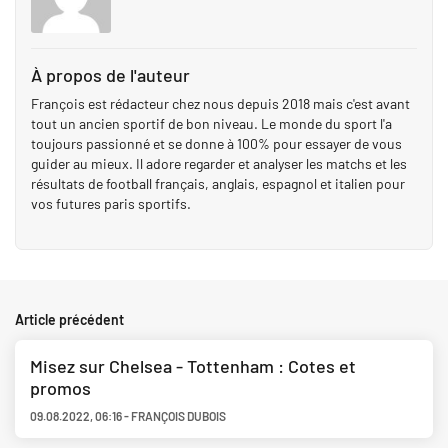
À propos de l'auteur
François est rédacteur chez nous depuis 2018 mais c'est avant
tout un ancien sportif de bon niveau. Le monde du sport l'a
toujours passionné et se donne à 100% pour essayer de vous
guider au mieux. Il adore regarder et analyser les matchs et les
résultats de football français, anglais, espagnol et italien pour
vos futures paris sportifs.
Article précédent
Misez sur Chelsea - Tottenham : Cotes et
promos
09.08.2022
,
06:16
-
FRANÇOIS DUBOIS