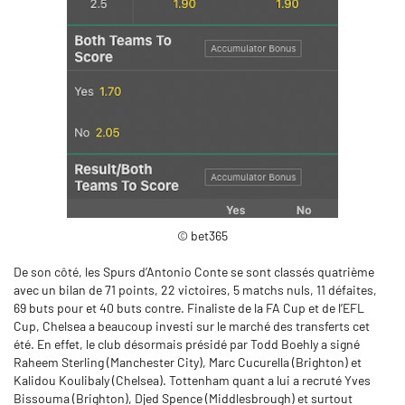
© bet365
De son côté, les Spurs d’Antonio Conte se sont classés quatrième
avec un bilan de 71 points, 22 victoires, 5 matchs nuls, 11 défaites,
69 buts pour et 40 buts contre. Finaliste de la FA Cup et de l’EFL
Cup, Chelsea a beaucoup investi sur le marché des transferts cet
été. En effet, le club désormais présidé par Todd Boehly a signé
Raheem Sterling (Manchester City), Marc Cucurella (Brighton) et
Kalidou Koulibaly (Chelsea). Tottenham quant a lui a recruté Yves
Bissouma (Brighton), Djed Spence (Middlesbrough) et surtout