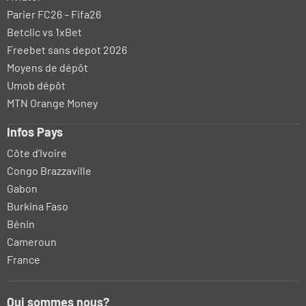
Parier FC26 – Fifa26
Betclic vs 1xBet
Freebet sans depot 2026
Moyens de dépôt
Umob dépôt
MTN Orange Money
Infos Pays
Côte d’Ivoire
Congo Brazzaville
Gabon
Burkina Faso
Bénin
Cameroun
France
Qui sommes nous?