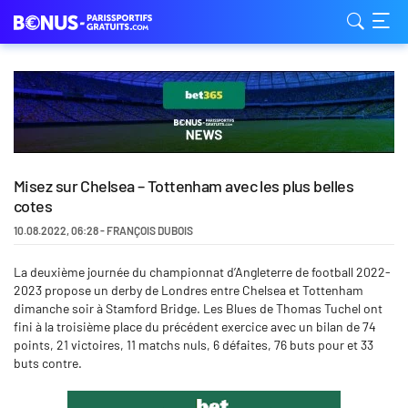
Misez sur Chelsea – Tottenham avec les plus belles
cotes
10.08.2022
,
06:28
-
FRANÇOIS DUBOIS
La deuxième journée du championnat d’Angleterre de football 2022-
2023 propose un derby de Londres entre Chelsea et Tottenham
dimanche soir à Stamford Bridge. Les Blues de Thomas Tuchel ont
fini à la troisième place du précédent exercice avec un bilan de 74
points, 21 victoires, 11 matchs nuls, 6 défaites, 76 buts pour et 33
buts contre.