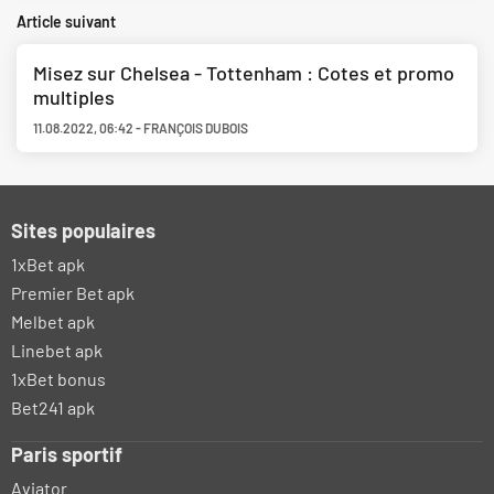
Article suivant
Misez sur Chelsea - Tottenham : Cotes et promo
multiples
11.08.2022
,
06:42
-
FRANÇOIS DUBOIS
Sites populaires
1xBet apk
Premier Bet apk
Melbet apk
Linebet apk
1xBet bonus
Bet241 apk
Paris sportif
Aviator