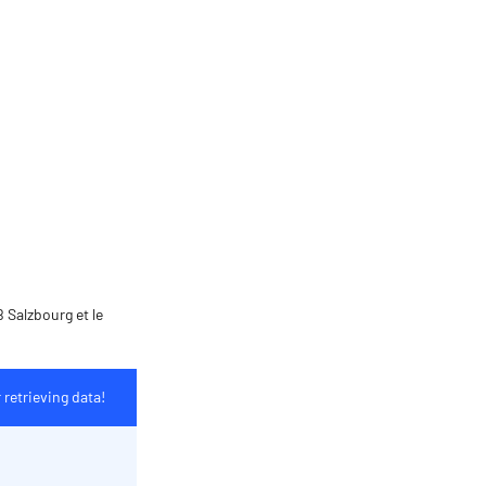
 Salzbourg et le
 retrieving data!