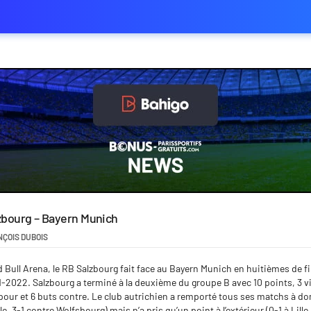
zbourg – Bayern Munich
ÇOIS DUBOIS
d Bull Arena, le RB Salzbourg fait face au Bayern Munich en huitièmes de fin
022. Salzbourg a terminé à la deuxième du groupe B avec 10 points, 3 vi
 pour et 6 buts contre. Le club autrichien a remporté tous ses matchs à do
lle, 3-1 contre Wolfsbourg) mais n’a pris qu’un point à l’extérieur (0-1 à Lille, 