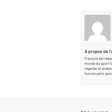
À propos de l
François est réda
monde du sport l'
regarder et analyse
futures paris spor