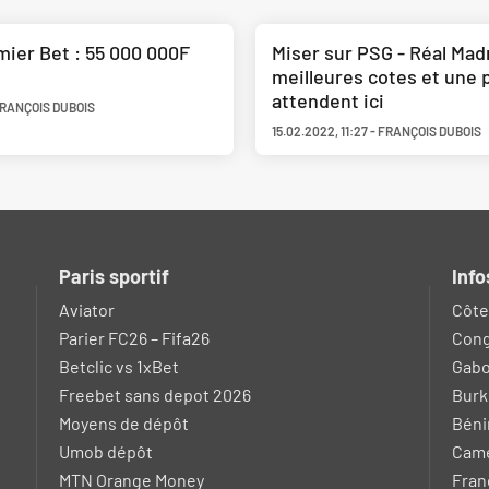
ier Bet : 55 000 000F
Miser sur PSG - Réal Madr
meilleures cotes et une
attendent ici
RANÇOIS DUBOIS
15.02.2022
,
11:27
-
FRANÇOIS DUBOIS
Paris sportif
Info
Aviator
Côte 
Parier FC26 – Fifa26
Cong
Betclic vs 1xBet
Gab
Freebet sans depot 2026
Burk
Moyens de dépôt
Béni
Umob dépôt
Cam
MTN Orange Money
Fran