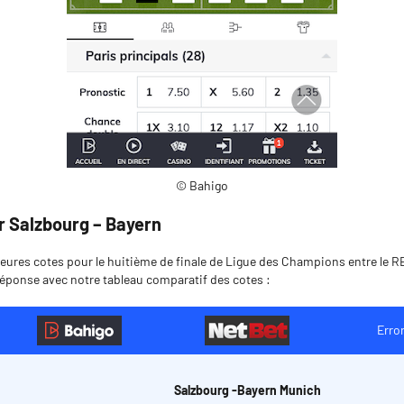
© Bahigo
r Salzbourg – Bayern
lleures cotes pour le huitième de finale de Ligue des Champions entre le RB
éponse avec notre tableau comparatif des cotes :
Error
Salzbourg -Bayern Munich