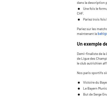
dans la description 
Une fois le for
CHF.
Pariez trois foi
Pariez sur les matc
maintenant la
bahig
Un exemple de
Demi-finaliste de la
de Ligue des Champio
le club autrichien a
Nos paris sportifs 
Victoire du Baye
Le Bayern Munic
But de Serge Gna