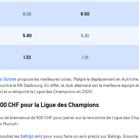
8.00
8.50
5.80
5.30
1.32
1.31
o Suisse
propose les meilleures cotes. Malgré le déplacement en Autriche
contre le RB Salzbourg. En effet, le club allemand est la meilleure équipe de 
s) et a remporté la Ligue des Champions en 2020.
500 CHF pour la Ligue des Champions
us de bienvenue de 500 CHF pour parier sur la rencontre de Ligue des Ch
rn Munich :
nsultez les
bahigo avis
pour vous faire un avis précis sur Bahigo. Ensuite, 