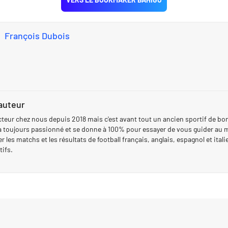
François Dubois
'auteur
cteur chez nous depuis 2018 mais c'est avant tout un ancien sportif de bo
a toujours passionné et se donne à 100% pour essayer de vous guider au m
r les matchs et les résultats de football français, anglais, espagnol et ital
tifs.