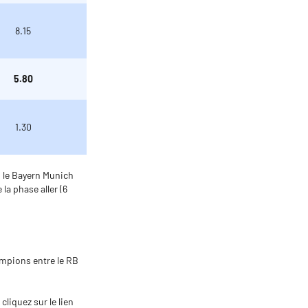
8.15
5.80
1.30
, le Bayern Munich
la phase aller (6
ampions entre le RB
cliquez sur le lien