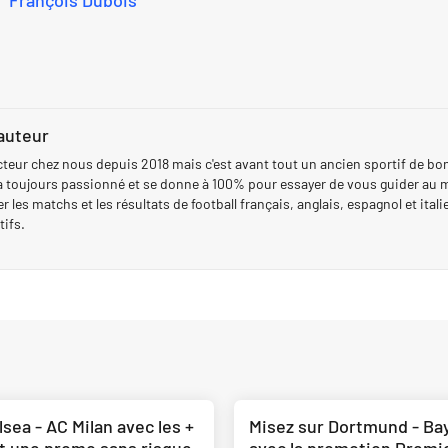
François Dubois
'auteur
cteur chez nous depuis 2018 mais c'est avant tout un ancien sportif de bo
a toujours passionné et se donne à 100% pour essayer de vous guider au m
r les matchs et les résultats de football français, anglais, espagnol et ital
tifs.
sea - AC Milan avec les +
Misez sur Dortmund - Ba