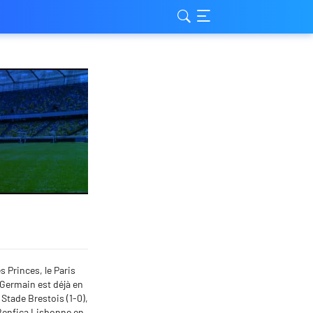
 Princes, le Paris
-Germain est déjà en
 Stade Brestois (1-0),
e Benfica Lisbonne en