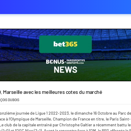
O. Marseille avec les meilleures cotes du marché
ÇOIS DUBOIS
nzième journée de Ligue 1 2022-2023, le dimanche 16 Octobre au Parc des
ace à l’Olympique de Marseille. Champion de France en titre, le Paris Saint
e club de la capitale entrainé par Christophe Galtier a récemment battu le
(1-0) et l’OGC Nice (2-1). Avant la rencontre face à l’OM, le PSG affronte l