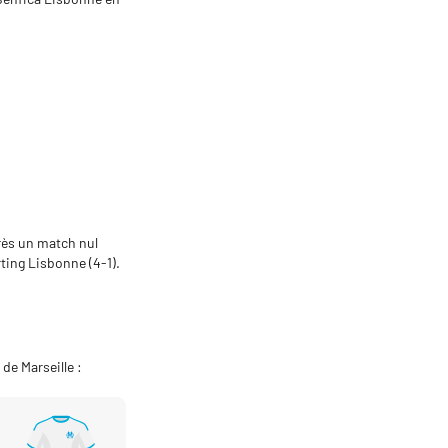
rès un match nul
rting Lisbonne (4-1).
de Marseille :