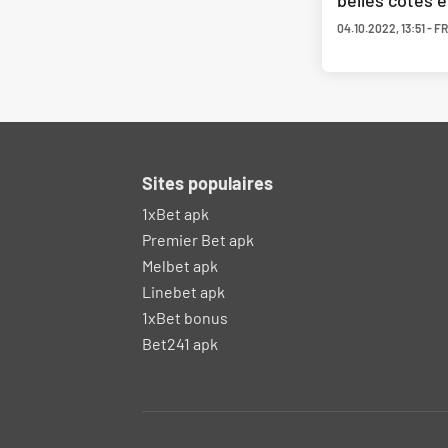
belles cotes 
04.10.2022
,
13:51
-
FR
Sites populaires
1xBet apk
Premier Bet apk
Melbet apk
Linebet apk
1xBet bonus
Bet241 apk