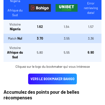
Nigeria
Error
–
retrieving
Afrique du
data!
Sud
Victoire
1.62
1.54
1.57
Nigeria
Match
Nul
3.70
3.55
3.36
Victoire
Afrique du
5.80
5.55
6.90
Sud
Cliquez sur le logo du bookmaker qui vous intéresse
VERS LE BOOKMAKER BAHIGO
Accumulez des points pour de belles
récompenses