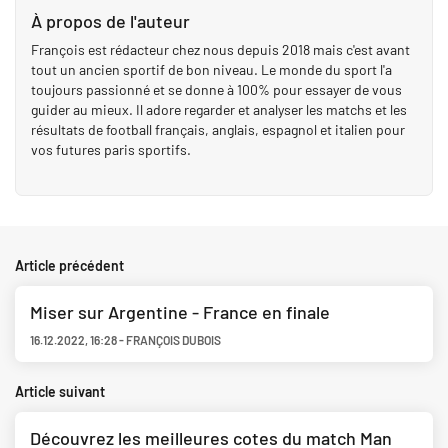
À propos de l'auteur
François est rédacteur chez nous depuis 2018 mais c'est avant
tout un ancien sportif de bon niveau. Le monde du sport l'a
toujours passionné et se donne à 100% pour essayer de vous
guider au mieux. Il adore regarder et analyser les matchs et les
résultats de football français, anglais, espagnol et italien pour
vos futures paris sportifs.
Article précédent
Miser sur Argentine - France en finale
16.12.2022
,
16:28
-
FRANÇOIS DUBOIS
Article suivant
Découvrez les meilleures cotes du match Man