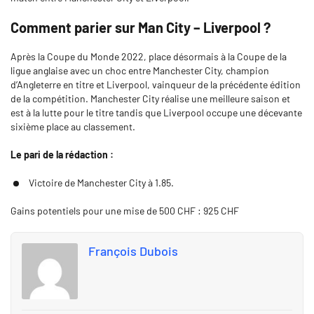
Comment parier sur Man City – Liverpool ?
Après la Coupe du Monde 2022, place désormais à la Coupe de la
ligue anglaise avec un choc entre Manchester City, champion
d’Angleterre en titre et Liverpool, vainqueur de la précédente édition
de la compétition. Manchester City réalise une meilleure saison et
est à la lutte pour le titre tandis que Liverpool occupe une décevante
sixième place au classement.
Le pari de la rédaction :
Victoire de Manchester City à 1.85.
Gains potentiels pour une mise de 500 CHF : 925 CHF
François Dubois