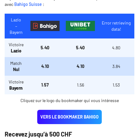
avec
Bahigo Suisse
:
Lazio
Error retrieving
–
data!
Bayern
Victoire
5.40
5.40
4.80
Lazio
Match
4.10
4.10
3.84
Nul
Victoire
1.57
1.56
1.53
Bayern
Cliquez sur le logo du bookmaker qui vous intéresse
VERS LE BOOKMAKER BAHIGO
Recevez jusqu’à 500 CHF