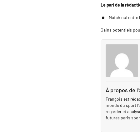
Le pari de la rédacti
Match nul entre le
Gains potentiels po
À propos de l
François est réda
monde du sport l'
regarder et analyse
futures paris spor