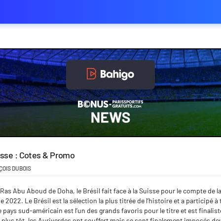
uisse : Cotes & Promo
OIS DUBOIS
 Ras Abu Aboud de Doha, le Brésil fait face à la Suisse pour le compte de 
2022. Le Brésil est la sélection la plus titrée de l’histoire et a participé à
 pays sud-américain est l’un des grands favoris pour le titre et est finali
 plus tôt, les Auriverdes ont souffert mais se sont finalement imposés de