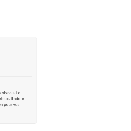
n niveau. Le
ieux. Il adore
ien pour vos