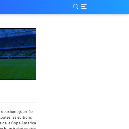
la deuxième journée
 toutes les éditions
ste de la Copa America
ux buts à zéro contre