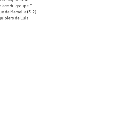
place du groupe E.
ue de Marseille (3-2)
équipiers de Luis