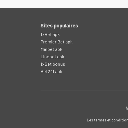
Sites populaires
1xBet apk
Premier Bet apk
Melbet apk
Linebet apk
1xBet bonus
Bet241 apk
À
Les termes et conditions