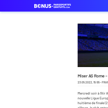
Miser AS Rome –
23.05.2022
,
15:55
-
FRAN
Mercredi soir à l’Ai
nouvelle Ligue Europ
huitième de finale (2
ailleurs, le club ent