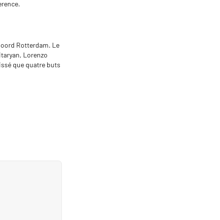
erence.
enoord Rotterdam. Le
hitaryan, Lorenzo
aissé que quatre buts