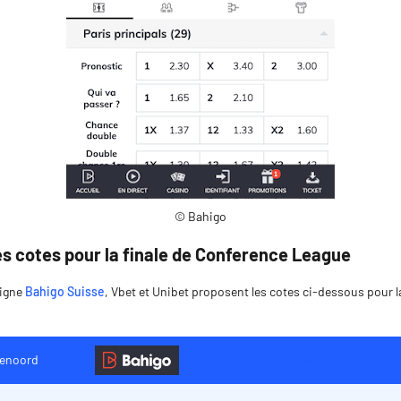
© Bahigo
es cotes pour la finale de Conference League
ligne
Bahigo Suisse
, Vbet et Unibet proposent les cotes ci-dessous pour la
yenoord
Error retrieving data!