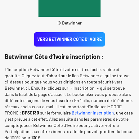
© Betwinner
VERS BETWINNER CÔTE D’IVOIRE
Betwinner Côte d’Ivoire inscription :
L’inscription Betwinner Côte d’Ivoire est très facile, rapide et
gratuite. Cliquez tout d’abord sur le lien Betwinner ci qui se trouve
ci-dessus pour que nous vous dirigions en toute sécurité vers
Betwinner.ci. Ensuite, cliquez sur » Inscription » qui se trouve
dans le haut de la page d’accueil. Le bookmaker vous propose alors
différentes façons de vous inscrire : En 1 clic, numéro de téléphone,
réseaux sociaux ou e-mail. Il est important d’indiquer le CODE
PROMO :
BPSG130
sur le formulaire
Betwinner inscription
, une case
y est prévue à cet effet. Allez ensuite dans les paramètres de votre
compte joueur Betwinner Côte d’Ivoire pour y activer votre »
Participations aux offres bonus » afin de pouvoir profiter du bonus
de 100% pour 130€.