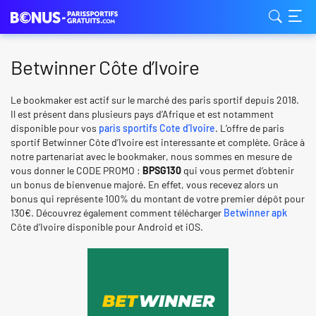
Betwinner Côte d’Ivoire
Le bookmaker est actif sur le marché des paris sportif depuis 2018.
Il est présent dans plusieurs pays d’Afrique et est notamment
disponible pour vos
paris sportifs Cote d’Ivoire
. L’offre de paris
sportif Betwinner Côte d’Ivoire est interessante et complète. Grâce à
notre partenariat avec le bookmaker, nous sommes en mesure de
vous donner le CODE PROMO :
BPSG130
qui vous permet d’obtenir
un bonus de bienvenue majoré. En effet, vous recevez alors un
bonus qui représente 100% du montant de votre premier dépôt pour
130€. Découvrez également comment télécharger
Betwinner apk
Côte d’Ivoire disponible pour Android et iOS.