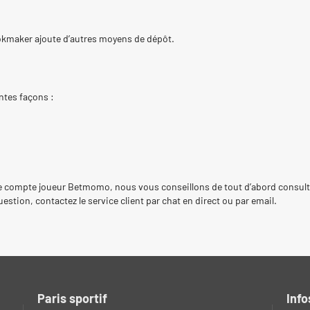
ookmaker ajoute d’autres moyens de dépôt.
ntes façons :
e compte joueur Betmomo, nous vous conseillons de tout d’abord consulter
estion, contactez le service client par chat en direct ou par email.
Paris sportif
Info