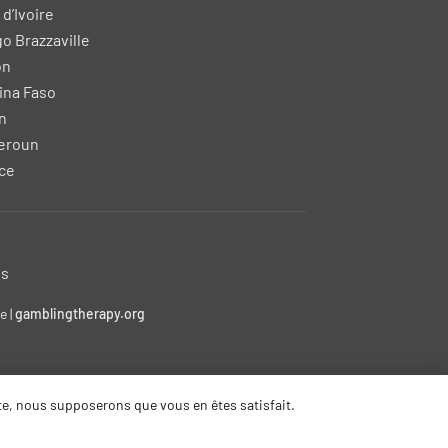
d’Ivoire
o Brazzaville
on
ina Faso
n
eroun
ce
es
e |
gamblingtherapy.org
ite, nous supposerons que vous en êtes satisfait.
arorszagon1.hu
weddenbonus.com