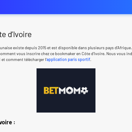
e d’Ivoire
ise existe depuis 2015 et est disponible dans plusieurs pays d’Afrique. I
comment vous inscrire chez ce bookmaker en Côte d’Ivoire. Nous vous i
 et comment télécharger l’
application paris sportif
.
oire :