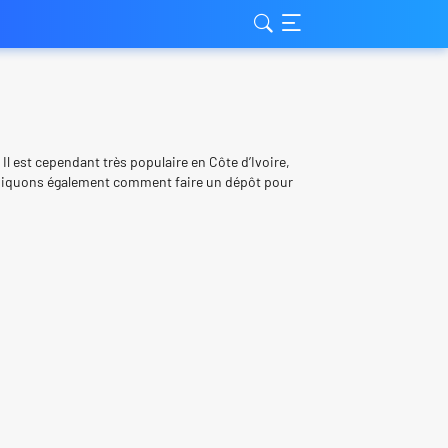
l est cependant très populaire en Côte d’Ivoire,
ndiquons également comment faire un dépôt pour