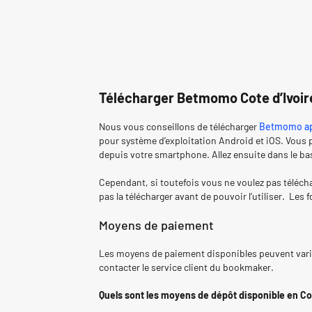
Télécharger Betmomo Cote d’Ivoire
Nous vous conseillons de télécharger
Betmomo a
pour système d’exploitation Android et iOS. Vous 
depuis votre smartphone. Allez ensuite dans le bas 
Cependant, si toutefois vous ne voulez pas téléch
pas la télécharger avant de pouvoir l’utiliser. Les 
Moyens de paiement
Les moyens de paiement disponibles peuvent varie
contacter le service client du bookmaker.
Quels sont les moyens de dépôt disponible en Co