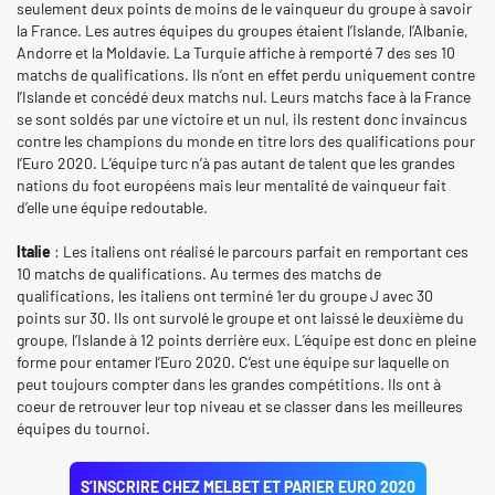
seulement deux points de moins de le vainqueur du groupe à savoir
la France. Les autres équipes du groupes étaient l’Islande, l’Albanie,
Andorre et la Moldavie. La Turquie affiche à remporté 7 des ses 10
matchs de qualifications. Ils n’ont en effet perdu uniquement contre
l’Islande et concédé deux matchs nul. Leurs matchs face à la France
se sont soldés par une victoire et un nul, ils restent donc invaincus
contre les champions du monde en titre lors des qualifications pour
l’Euro 2020. L’équipe turc n’à pas autant de talent que les grandes
nations du foot européens mais leur mentalité de vainqueur fait
d’elle une équipe redoutable.
Italie
: Les italiens ont réalisé le parcours parfait en remportant ces
10 matchs de qualifications. Au termes des matchs de
qualifications, les italiens ont terminé 1er du groupe J avec 30
points sur 30. Ils ont survolé le groupe et ont laissé le deuxième du
groupe, l’Islande à 12 points derrière eux. L’équipe est donc en pleine
forme pour entamer l’Euro 2020. C’est une équipe sur laquelle on
peut toujours compter dans les grandes compétitions. Ils ont à
coeur de retrouver leur top niveau et se classer dans les meilleures
équipes du tournoi.
S’INSCRIRE CHEZ MELBET ET PARIER EURO 2020