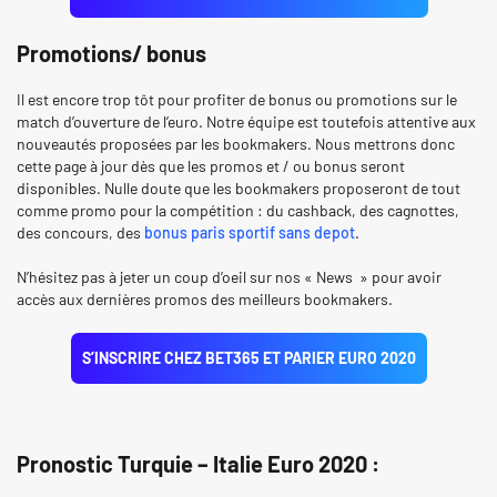
Promotions/ bonus
Il est encore trop tôt pour profiter de bonus ou promotions sur le
match d’ouverture de l’euro. Notre équipe est toutefois attentive aux
nouveautés proposées par les bookmakers. Nous mettrons donc
cette page à jour dès que les promos et / ou bonus seront
disponibles. Nulle doute que les bookmakers proposeront de tout
comme promo pour la compétition : du cashback, des cagnottes,
des concours, des
bonus paris sportif sans depot
.
N’hésitez pas à jeter un coup d’oeil sur nos « News » pour avoir
accès aux dernières promos des meilleurs bookmakers.
S’INSCRIRE CHEZ BET365 ET PARIER EURO 2020
Pronostic Turquie – Italie Euro 2020 :