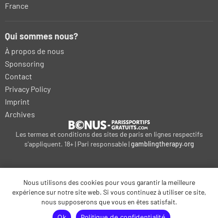
France
Qui sommes nous?
À propos de nous
Sponsoring
Contact
Privacy Policy
Imprint
Archives
Les termes et conditions des sites de paris en lignes respectifs
s'appliquent. 18+ | Pari responsable |
gamblingtherapy.org
Nous utilisons des cookies pour vous garantir la meilleure
bonus-betting.dk
expérience sur notre site web. Si vous continuez à utiliser ce site,
kalyteri-stoiximatiki.gr
bonus-parissportifs-gratuits.com
nous supposerons que vous en êtes satisfait.
sportfogadas-magyarorszagon1.hu
Ok
Politique de confidentialité