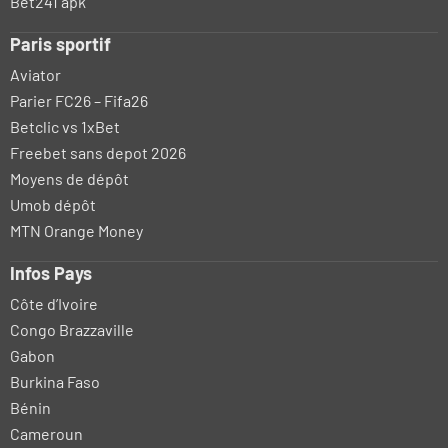
Bet241 apk
Paris sportif
Aviator
Parier FC26 – Fifa26
Betclic vs 1xBet
Freebet sans depot 2026
Moyens de dépôt
Umob dépôt
MTN Orange Money
Infos Pays
Côte d’Ivoire
Congo Brazzaville
Gabon
Burkina Faso
Bénin
Cameroun