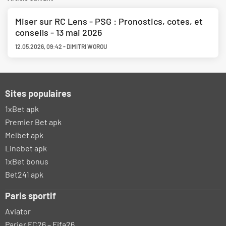
Miser sur RC Lens - PSG : Pronostics, cotes, et
conseils - 13 mai 2026
12.05.2026
,
09:42
-
DIMITRI WOROU
Sites populaires
1xBet apk
Premier Bet apk
Melbet apk
Linebet apk
1xBet bonus
Bet241 apk
Paris sportif
Aviator
Parier FC26 – Fifa26