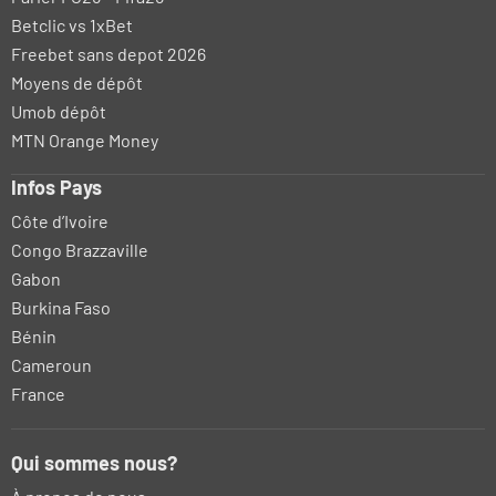
Betclic vs 1xBet
Freebet sans depot 2026
Moyens de dépôt
Umob dépôt
MTN Orange Money
Infos Pays
Côte d’Ivoire
Congo Brazzaville
Gabon
Burkina Faso
Bénin
Cameroun
France
Qui sommes nous?