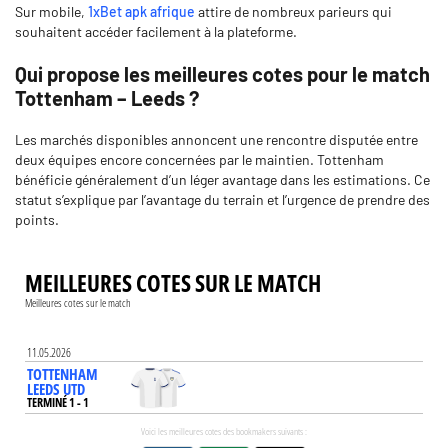
Sur mobile,
1xBet apk afrique
attire de nombreux parieurs qui
souhaitent accéder facilement à la plateforme.
Qui propose les meilleures cotes pour le match
Tottenham – Leeds ?
Les marchés disponibles annoncent une rencontre disputée entre
deux équipes encore concernées par le maintien. Tottenham
bénéficie généralement d’un léger avantage dans les estimations. Ce
statut s’explique par l’avantage du terrain et l’urgence de prendre des
points.