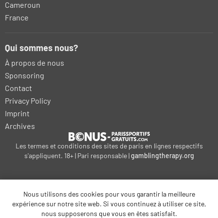
Cameroun
France
Qui sommes nous?
À propos de nous
Sponsoring
Contact
Privacy Policy
Imprint
Archives
Les termes et conditions des sites de paris en lignes respectifs
s'appliquent. 18+ | Pari responsable |
gamblingtherapy.org
Nous utilisons des cookies pour vous garantir la meilleure
expérience sur notre site web. Si vous continuez à utiliser ce site,
bonus-betting.dk
kalyteri-stoiximatiki.gr
bonus-parissportifs-gratuits.com
nous supposerons que vous en êtes satisfait.