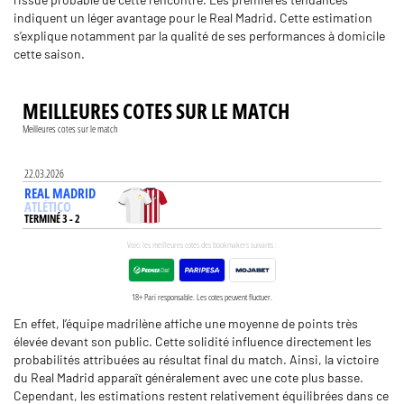
indiquent un léger avantage pour le Real Madrid. Cette estimation
s’explique notamment par la qualité de ses performances à domicile
cette saison.
En effet, l’équipe madrilène affiche une moyenne de points très
élevée devant son public. Cette solidité influence directement les
probabilités attribuées au résultat final du match. Ainsi, la victoire
du Real Madrid apparaît généralement avec une cote plus basse.
Cependant, les estimations restent relativement équilibrées dans ce