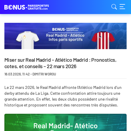
Miser sur Real Madrid – Atlético Madrid : Pronostics,
cotes, et conseils – 22 mars 2026
16.03.2026
,
11:42
-
DIMITRI WOROU
Le 22 mars 2026, le Real Madrid affronte l’Atlético Madrid lors d’un
derby attendu de La Liga. Cette confrontation attire toujours une
grande attention. En effet, les deux clubs possèdent une rivalité
historique et proposent souvent des rencontres très disputées.