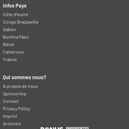
Infos Pays
Côte d’Ivoire
Congo Brazzaville
Gabon
Burkina Faso
Bénin
Cameroun
France
Qui sommes nous?
À propos de nous
Sponsoring
Contact
Privacy Policy
Imprint
Archives