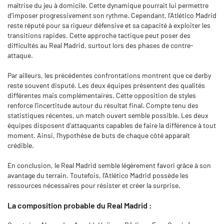
maîtrise du jeu à domicile. Cette dynamique pourrait lui permettre
d’imposer progressivement son rythme. Cependant, l’Atlético Madrid
reste réputé pour sa rigueur défensive et sa capacité à exploiter les
transitions rapides. Cette approche tactique peut poser des
difficultés au Real Madrid, surtout lors des phases de contre-
attaque.
Par ailleurs, les précédentes confrontations montrent que ce derby
reste souvent disputé. Les deux équipes présentent des qualités
différentes mais complémentaires. Cette opposition de styles
renforce l’incertitude autour du résultat final. Compte tenu des
statistiques récentes, un match ouvert semble possible. Les deux
équipes disposent d’attaquants capables de faire la différence à tout
moment. Ainsi, l’hypothèse de buts de chaque côté apparaît
crédible.
En conclusion, le Real Madrid semble légèrement favori grâce à son
avantage du terrain. Toutefois, l’Atlético Madrid possède les
ressources nécessaires pour résister et créer la surprise.
La composition probable du Real Madrid :