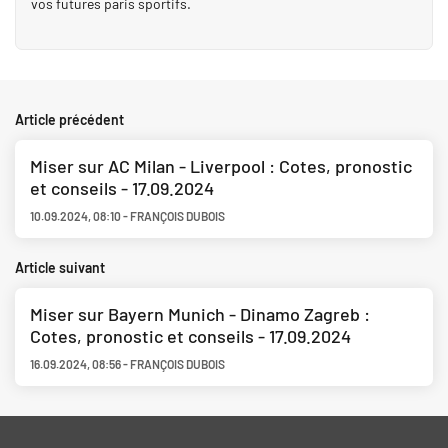
vos futures paris sportifs.
Article précédent
Miser sur AC Milan - Liverpool : Cotes, pronostic
et conseils - 17.09.2024
10.09.2024
,
08:10
-
FRANÇOIS DUBOIS
Article suivant
Miser sur Bayern Munich - Dinamo Zagreb :
Cotes, pronostic et conseils - 17.09.2024
16.09.2024
,
08:56
-
FRANÇOIS DUBOIS