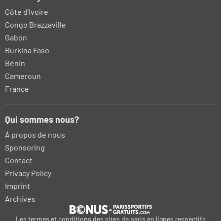
Côte d’Ivoire
Congo Brazzaville
Gabon
Burkina Faso
Bénin
Cameroun
France
Qui sommes nous?
À propos de nous
Sponsoring
Contact
Privacy Policy
Imprint
Archives
Les termes et conditions des sites de paris en lignes respectifs