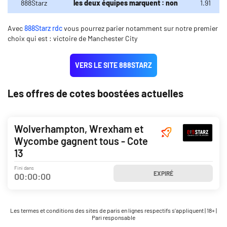
888Starz
les deux équipes marquent : non
1.91
Avec
888Starz rdc
vous pourrez parier notamment sur notre premier
choix qui est : victoire de Manchester City
VERS LE SITE 888STARZ
Les offres de cotes boostées actuelles
Wolverhampton, Wrexham et
Wycombe gagnent tous - Cote
13
Fini dans
EXPIRÉ
00
:
00
:
00
Les termes et conditions des sites de paris en lignes respectifs s’appliquent | 18+ |
Pari responsable