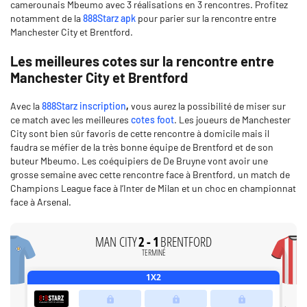
camerounais Mbeumo avec 3 réalisations en 3 rencontres. Profitez
notamment de la
888Starz apk
pour parier sur la rencontre entre
Manchester City et Brentford.
Les meilleures cotes sur la rencontre entre
Manchester City et Brentford
Avec la
888Starz inscription
,
vous aurez la possibilité de miser sur
ce match avec les meilleures
cotes foot
. Les joueurs de Manchester
City sont bien sûr favoris de cette rencontre à domicile mais il
faudra se méfier de la très bonne équipe de Brentford et de son
buteur Mbeumo. Les coéquipiers de De Bruyne vont avoir une
grosse semaine avec cette rencontre face à Brentford, un match de
Champions League face à l’Inter de Milan et un choc en championnat
face à Arsenal.