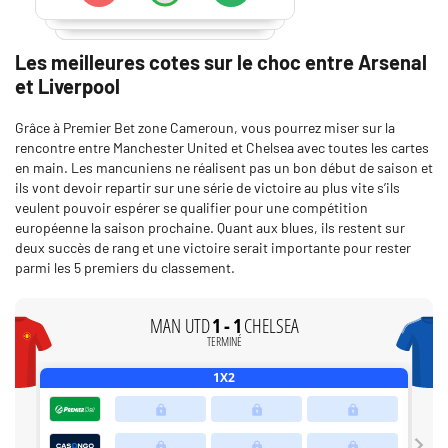
Les meilleures cotes sur le choc entre Arsenal
et Liverpool
Grâce à Premier Bet zone Cameroun, vous pourrez miser sur la
rencontre entre Manchester United et Chelsea avec toutes les cartes
en main. Les mancuniens ne réalisent pas un bon début de saison et
ils vont devoir repartir sur une série de victoire au plus vite s’ils
veulent pouvoir espérer se qualifier pour une compétition
européenne la saison prochaine. Quant aux blues, ils restent sur
deux succès de rang et une victoire serait importante pour rester
parmi les 5 premiers du classement.