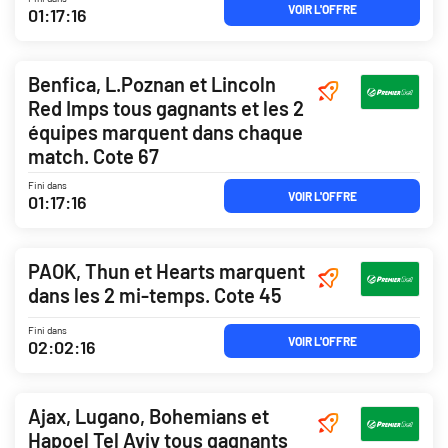
VOIR L'OFFRE
01
:
17
:
16
Benfica, L.Poznan et Lincoln
Red Imps tous gagnants et les 2
équipes marquent dans chaque
match. Cote 67
Fini dans
VOIR L'OFFRE
01
:
17
:
16
PAOK, Thun et Hearts marquent
dans les 2 mi-temps. Cote 45
Fini dans
VOIR L'OFFRE
02
:
02
:
16
Ajax, Lugano, Bohemians et
Hapoel Tel Aviv tous gagnants