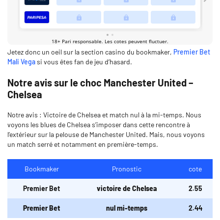
Jetez donc un oeil sur la section casino du bookmaker,
Premier Bet
Mali Vega
si vous êtes fan de jeu d’hasard.
Notre avis sur le choc Manchester United –
Chelsea
Notre avis : Victoire de Chelsea et match nul à la mi-temps. Nous
voyons les blues de Chelsea s’imposer dans cette rencontre à
l’extérieur sur la pelouse de Manchester United. Mais, nous voyons
un match serré et notamment en première-temps.
Bookmaker
Pronostic
cote
Premier Bet
victoire de Chelsea
2.55
Premier Bet
nul mi-temps
2.44