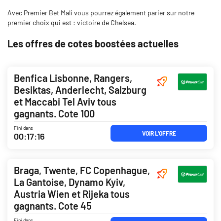
Avec Premier Bet Mali vous pourrez également parier sur notre
premier choix qui est : victoire de Chelsea.
Les offres de cotes boostées actuelles
Benfica Lisbonne, Rangers,
Besiktas, Anderlecht, Salzburg
et Maccabi Tel Aviv tous
gagnants. Cote 100
Fini dans
VOIR L'OFFRE
00
:
17
:
16
Braga, Twente, FC Copenhague,
La Gantoise, Dynamo Kyiv,
Austria Wien et Rijeka tous
gagnants. Cote 45
Fini dans