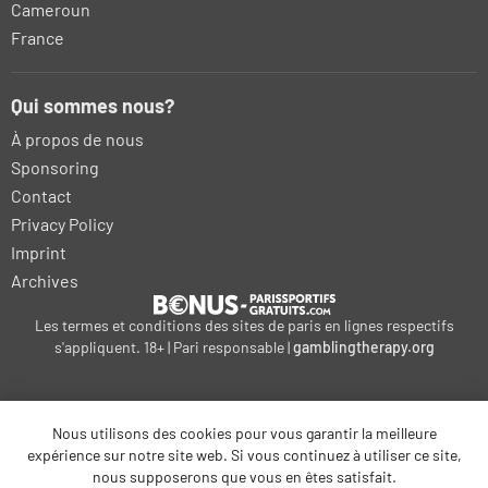
Cameroun
France
Qui sommes nous?
À propos de nous
Sponsoring
Contact
Privacy Policy
Imprint
Archives
Les termes et conditions des sites de paris en lignes respectifs
s'appliquent. 18+ | Pari responsable |
gamblingtherapy.org
Nous utilisons des cookies pour vous garantir la meilleure
bonus-betting.dk
expérience sur notre site web. Si vous continuez à utiliser ce site,
kalyteri-stoiximatiki.gr
bonus-parissportifs-gratuits.com
nous supposerons que vous en êtes satisfait.