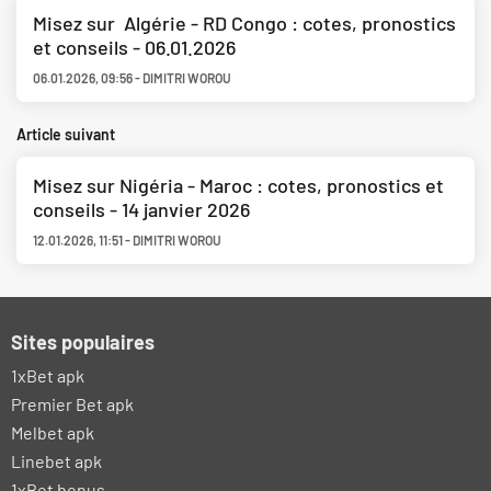
Misez sur Algérie - RD Congo : cotes, pronostics
et conseils - 06.01.2026
06.01.2026
,
09:56
-
DIMITRI WOROU
Article suivant
Misez sur Nigéria - Maroc : cotes, pronostics et
conseils - 14 janvier 2026
12.01.2026
,
11:51
-
DIMITRI WOROU
Sites populaires
1xBet apk
Premier Bet apk
Melbet apk
Linebet apk
1xBet bonus