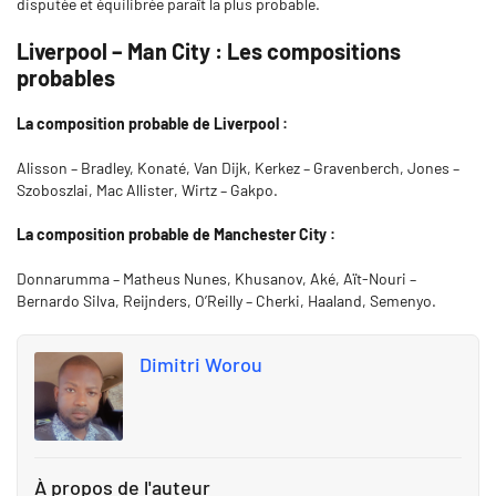
disputée et équilibrée paraît la plus probable.
Liverpool – Man City : Les compositions
probables
La composition probable de Liverpool :
Alisson – Bradley, Konaté, Van Dijk, Kerkez – Gravenberch, Jones –
Szoboszlai, Mac Allister, Wirtz – Gakpo.
La composition probable de Manchester City :
Donnarumma – Matheus Nunes, Khusanov, Aké, Aït-Nouri –
Bernardo Silva, Reijnders, O’Reilly – Cherki, Haaland, Semenyo.
Dimitri Worou
À propos de l'auteur