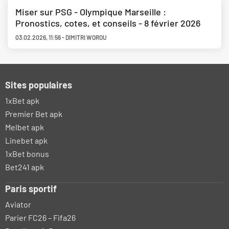
Miser sur PSG - Olympique Marseille :
Pronostics, cotes, et conseils - 8 février 2026
03.02.2026
,
11:56
-
DIMITRI WOROU
Sites populaires
1xBet apk
Premier Bet apk
Melbet apk
Linebet apk
1xBet bonus
Bet241 apk
Paris sportif
Aviator
Parier FC26 – Fifa26