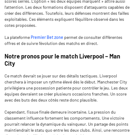
scores serrés. L’option « les deux équipes marquent » attire aussi
l’attention. Les deux formations disposent d’attaquants capables de
créer des différences. Toutefois, leurs défenses montrent des failles
exploitables. Ces éléments expliquent l’équilibre observé dans les
cotes proposées.
La plateforme
Premier Bet zone
permet de consulter différentes
offres et de suivre l’évolution des matchs en direct.
Notre pronos pour le match Liverpool – Man
City
Ce match devrait se jouer sur des détails tactiques. Liverpool
cherchera à imposer un rythme élevé dès le début. Manchester City
privilégiera une possession patiente pour contrôler le jeu. Les deux
équipes devraient se créer plusieurs occasions franches. Un score
avec des buts des deux côtés reste donc plausible.
Cependant, l’issue finale demeure incertaine. La pression du
classement influence fortement les comportements. Une victoire
pourrait relancer la dynamique du vainqueur. Un partage des points
maintiendrait le statu quo entre les deux clubs. Ainsi, une rencontre