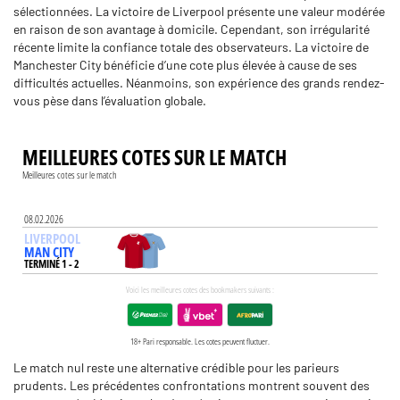
sélectionnées. La victoire de Liverpool présente une valeur modérée
en raison de son avantage à domicile. Cependant, son irrégularité
récente limite la confiance totale des observateurs. La victoire de
Manchester City bénéficie d’une cote plus élevée à cause de ses
difficultés actuelles. Néanmoins, son expérience des grands rendez-
vous pèse dans l’évaluation globale.
Le match nul reste une alternative crédible pour les parieurs
prudents. Les précédentes confrontations montrent souvent des