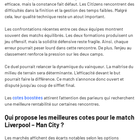
efficace, mais la constance fait défaut. Les Citizens rencontrent des
difficultés dans la finition et la gestion des temps faibles. Malgré
cela, leur qualité technique reste un atout important.
Les confrontations récentes entre ces deux équipes montrent
souvent des matchs équilibrés. Les deux formations produisent un
jeu offensif, mais la solidité défensive reste fragile. Ainsi, chaque
erreur pourrait peser lourd dans cette rencontre. De plus, l’enjeu au
classement renforce la pression sur les deux camps.
Ce duel pourrait relancer la dynamique du vainqueur. La maîtrise du
milieu de terrain sera déterminante. L’efficacité devant le but
pourrait faire la différence. Ce match s’annonce donc ouvert et
disputé jusqu’au coup de sifflet final.
Les
cotes boostées
attirent l’attention des parieurs qui recherchent
une meilleure rentabilité sur certaines rencontres.
Qui propose les meilleures cotes pour le match
Liverpool – Man City ?
Les marchés affichent des écarts notables selon les options