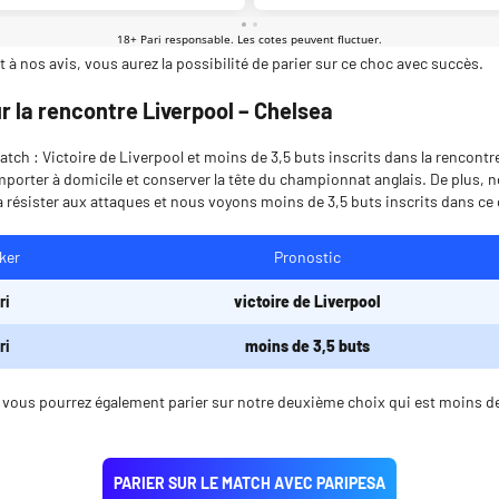
t à nos avis, vous aurez la possibilité de parier sur ce choc avec succès.
r la rencontre Liverpool – Chelsea
atch : Victoire de Liverpool et moins de 3,5 buts inscrits dans la rencont
emporter à domicile et conserver la tête du championnat anglais. De plus,
à résister aux attaques et nous voyons moins de 3,5 buts inscrits dans ce
ker
Pronostic
ri
victoire de Liverpool
ri
moins de 3,5 buts
vous pourrez également parier sur notre deuxième choix qui est moins de
PARIER SUR LE MATCH AVEC PARIPESA