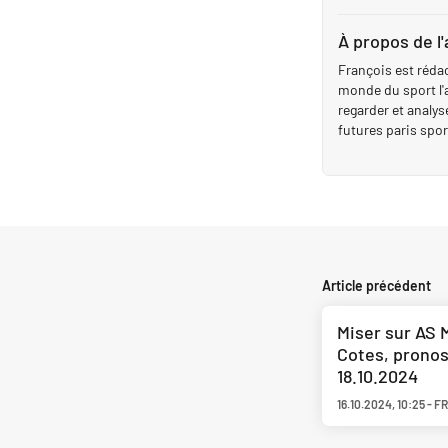
À propos de l
François est réda
monde du sport l'
regarder et analyse
futures paris spor
Article précédent
Miser sur AS M
Cotes, pronost
18.10.2024
16.10.2024
,
10:25
-
FR