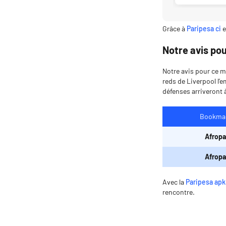
Grâce à
Paripesa ci
e
Notre avis pou
Notre avis pour ce m
reds de Liverpool l’
défenses arriveront 
Bookma
Afropa
Afropa
Avec la
Paripesa apk
rencontre.