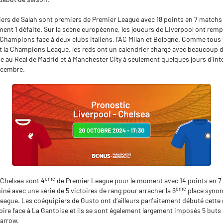
piers de Salah sont premiers de Premier League avec 18 points en 7 matchs 
ment 1 défaite. Sur la scène européenne, les joueurs de Liverpool ont remp
hampions face à deux clubs italiens, l’AC Milan et Bologne. Comme tous 
 la Champions League, les reds ont un calendrier chargé avec beaucoup d
au Real de Madrid et à Manchester City à seulement quelques jours d’inter
cembre.
ème
 Chelsea sont 4
de Premier League pour le moment avec 14 points en 7
ème
miné avec une série de 5 victoires de rang pour arracher la 6
place synon
eague. Les coéquipiers de Gusto ont d’ailleurs parfaitement débuté cette
oire face à La Gantoise et ils se sont également largement imposés 5 buts 
Barrow.