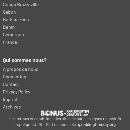
Congo Brazzaville
Gabon
Burkina Faso
Bénin
Cameroun
France
Qui sommes nous?
À propos de nous
Sponsoring
Contact
Privacy Policy
Imprint
Archives
Les termes et conditions des sites de paris en lignes respectifs
s'appliquent. 18+ | Pari responsable |
gamblingtherapy.org