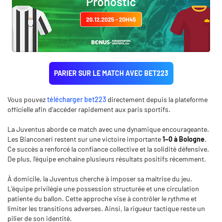
PARIER SUR LE MATCH AVEC BET223
Vous pouvez
télécharger bet223
directement depuis la plateforme
officielle afin d’accéder rapidement aux paris sportifs.
La Juventus aborde ce match avec une dynamique encourageante.
Les Bianconeri restent sur une victoire importante
1–0 à Bologne
.
Ce succès a renforcé la confiance collective et la solidité défensive.
De plus, l’équipe enchaîne plusieurs résultats positifs récemment.
À domicile, la Juventus cherche à imposer sa maîtrise du jeu.
L’équipe privilégie une possession structurée et une circulation
patiente du ballon. Cette approche vise à contrôler le rythme et
limiter les transitions adverses. Ainsi, la rigueur tactique reste un
pilier de son identité.