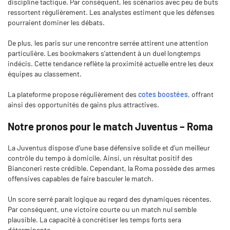
discipline tactique. Par conséquent, les scénarios avec peu de buts
ressortent régulièrement. Les analystes estiment que les défenses
pourraient dominer les débats.
De plus, les paris sur une rencontre serrée attirent une attention
particulière. Les bookmakers s’attendent à un duel longtemps
indécis. Cette tendance reflète la proximité actuelle entre les deux
équipes au classement.
La plateforme propose régulièrement des
cotes boostées
, offrant
ainsi des opportunités de gains plus attractives.
Notre pronos pour le match Juventus – Roma
La Juventus dispose d’une base défensive solide et d’un meilleur
contrôle du tempo à domicile. Ainsi, un résultat positif des
Bianconeri reste crédible. Cependant, la Roma possède des armes
offensives capables de faire basculer le match.
Un score serré paraît logique au regard des dynamiques récentes.
Par conséquent, une victoire courte ou un match nul semble
plausible. La capacité à concrétiser les temps forts sera
déterminante.