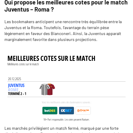
Qui propose les meilleures cotes pour le match
Juventus – Roma ?
Les bookmakers anticipent une rencontre très équilibrée entre la
Juventus et la Roma. Toutefois, l’avantage du terrain pèse
légèrement en faveur des Bianconeri. Ainsi, la Juventus apparaît
marginalement favorite dans plusieurs projections.
Les marchés privilégient un match fermé, marqué par une forte