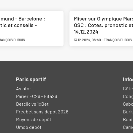
tmund - Barcelone :
Miser sur Olympique Marse
ic et conseils -
OSC : Cotes, pronostic et
14.12.2024
RANÇOIS DUBOIS
13.12.2024
,
08:40
-
FRANÇOIS DUBOIS
Paris sportif
Info
Aviator
Côte 
Parier FC26 – Fifa26
Cong
Betclic vs 1xBet
Gab
Freebet sans depot 2026
Burk
Moyens de dépôt
Béni
Umob dépôt
Cam