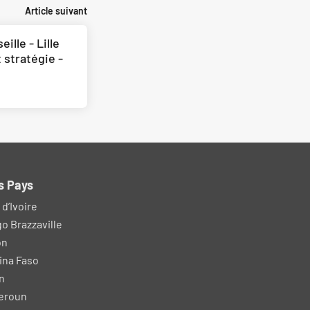
Article suivant
ille - Lille
 stratégie -
s Pays
d’Ivoire
o Brazzaville
on
ina Faso
n
eroun