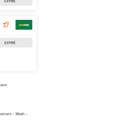
EXPIRÉ
EXPIRÉ
sable
meiners – Weah –