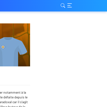
er notamment à la
e défaite depuis le
adoxal car il s’agit
lleur buteur de la