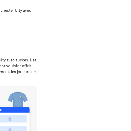
nchester City avec
City avec succès. Les
t vouloir s’offrir
ement, les joueurs de