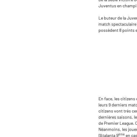
Juventus en champion
Le buteur de la Juven
match spectaculaire 
possèdent 8 points e
En face, les citizens
leurs 9 derniers mat
citizens vont très c
dernières saisons, l
de Premier League. C
Néanmoins, les joueu
ème
l’Atalanta 9
en cas