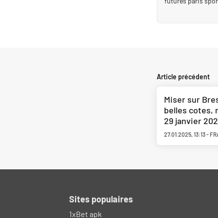
futures paris spor
Article précédent
Miser sur Bres
belles cotes, 
29 janvier 20
27.01.2025
,
13:13
-
FR
Sites populaires
1xBet apk