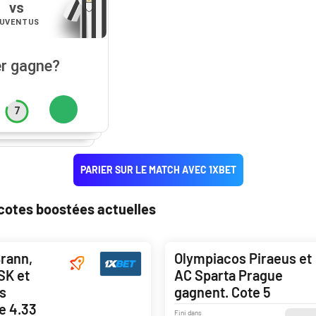
PARIER SUR LE MATCH AVEC 1XBET
 cotes boostées actuelles
rann,
Olympiacos Piraeus et
SK et
AC Sparta Prague
s
gagnent. Cote 5
e 4.33
Fini dans