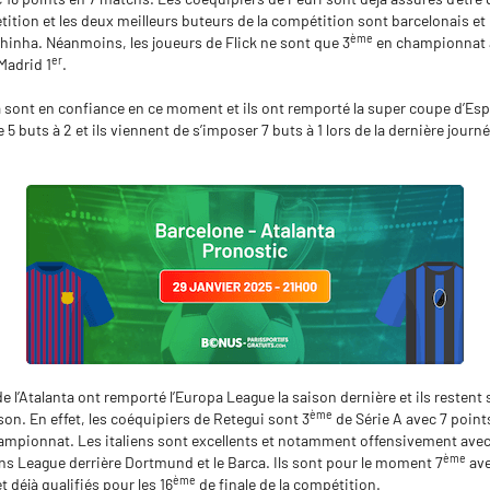
tition et les deux meilleurs buteurs de la compétition sont barcelonais et i
ème
inha. Néanmoins, les joueurs de Flick ne sont que 3
en championnat a
er
 Madrid 1
.
 sont en confiance en ce moment et ils ont remporté la super coupe d’Es
e 5 buts à 2 et ils viennent de s’imposer 7 buts à 1 lors de la dernière journ
de l’Atalanta ont remporté l’Europa League la saison dernière et ils restent
ème
on. En effet, les coéquipiers de Retegui sont 3
de Série A avec 7 point
ampionnat. Les italiens sont excellents et notamment offensivement avec 
ème
s League derrière Dortmund et le Barca. Ils sont pour le moment 7
ave
ème
déjà qualifiés pour les 16
de finale de la compétition.