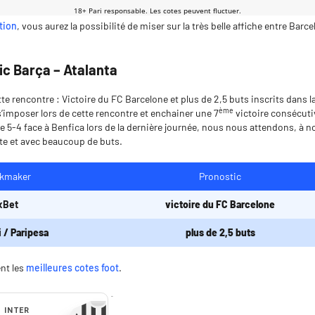
tion
, vous aurez la possibilité de miser sur la très belle affiche entre Barce
ic Barça – Atalanta
te rencontre : Victoire du FC Barcelone et plus de 2,5 buts inscrits dans 
ème
s’imposer lors de cette rencontre et enchainer une 7
victoire consécut
le 5-4 face à Benfica lors de la dernière journée, nous nous attendons, à 
rte et avec beaucoup de buts.
kmaker
Pronostic
xBet
victoire du FC Barcelone
 / Paripesa
plus de 2,5 buts
nt les
meilleures cotes foot
.