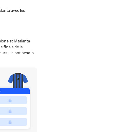
alanta avec les
lone et l’Atalanta
e finale de la
urs, ils ont besoin