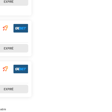
EXPIRÉ
EXPIRÉ
EXPIRÉ
sable