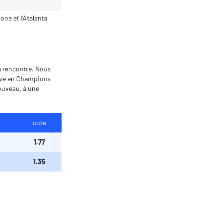
lone et l’Atalanta
la rencontre. Nous
ive en Champions
nouveau, à une
cote
1.77
1.35