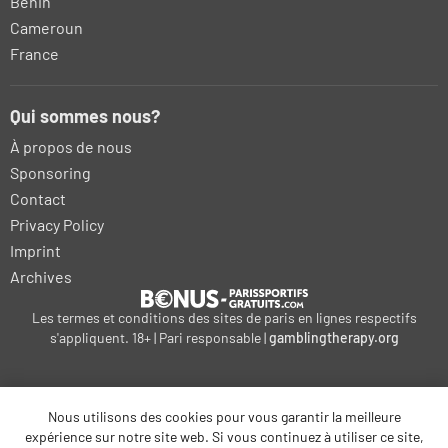
Bénin
Cameroun
France
Qui sommes nous?
À propos de nous
Sponsoring
Contact
Privacy Policy
Imprint
Archives
Les termes et conditions des sites de paris en lignes respectifs
s'appliquent. 18+ | Pari responsable |
gamblingtherapy.org
Nous utilisons des cookies pour vous garantir la meilleure
expérience sur notre site web. Si vous continuez à utiliser ce site,
bonus-betting.dk
kalyteri-stoiximatiki.gr