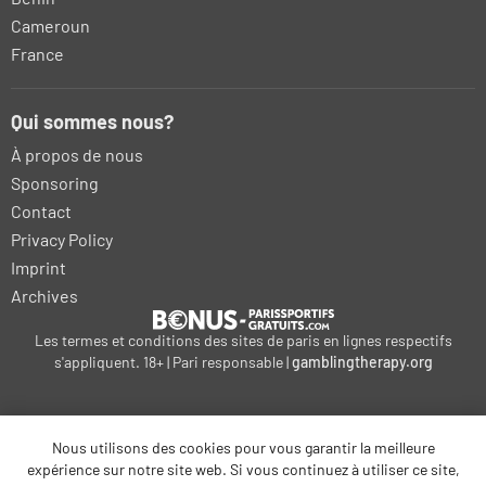
Cameroun
France
Qui sommes nous?
À propos de nous
Sponsoring
Contact
Privacy Policy
Imprint
Archives
Les termes et conditions des sites de paris en lignes respectifs
s'appliquent. 18+ | Pari responsable |
gamblingtherapy.org
Nous utilisons des cookies pour vous garantir la meilleure
bonus-betting.dk
expérience sur notre site web. Si vous continuez à utiliser ce site,
kalyteri-stoiximatiki.gr