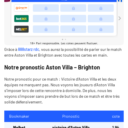
Grâce à
888starz rdc
, vous aurez la possibilité de parier sur le match
entre Aston Villa et Brighton avec toutes les cartes en main.
Notre pronostic Aston Villa – Brighton
Notre pronostic pour ce match : Victoire d’Aston Villa et les deux
équipes ne marquent pas. Nous voyons les joueurs d’Aston Villa
s’imposer lors de cette rencontre à domicile. De plus, nous les
voyons s’imposer sans prendre de but lors de ce match et être très
solide défensivement.
Bookmaker
Pronostic
cote
Melbet
victoire d’Aston Villa
1.94