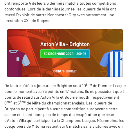
ont remporté 4 de leurs 5 derniers matchs toutes compétitions
confondues. Lors de la dernière journée, les joueurs de Villa ont
réussi l’exploit de battre Manchester City avec notamment une
prestation XXL de Rogers.
ème
De l’autre côté, les joueurs de Brighton sont 10
de Premier League
pour le moment avec 25 points en 17 matchs. Ils ne possèdent que 3
points de retard sur Aston Villa et Bournemouth, respectivement
ème
ème
6
et 5
de l’élite du championnat anglais. Les joueurs de
Brighton ne participent à aucune compétition européenne cette
saison et ils ont donc plus de temps de récupération que ceux
d’Aston Villa qui participent à la Champions League. Néanmoins, les
coéquipiers de Mitoma restent sur 5 matchs sans victoires avec un