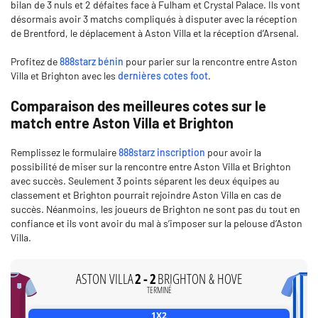
bilan de 3 nuls et 2 défaites face à Fulham et Crystal Palace. Ils vont
désormais avoir 3 matchs compliqués à disputer avec la réception
de Brentford, le déplacement à Aston Villa et la réception d’Arsenal.
Profitez de
888starz bénin
pour parier sur la rencontre entre Aston
Villa et Brighton avec les
dernières cotes foot
.
Comparaison des meilleures cotes sur le
match entre Aston Villa et Brighton
Remplissez le formulaire
888starz inscription
pour avoir la
possibilité de miser sur la rencontre entre Aston Villa et Brighton
avec succès. Seulement 3 points séparent les deux équipes au
classement et Brighton pourrait rejoindre Aston Villa en cas de
succès. Néanmoins, les joueurs de Brighton ne sont pas du tout en
confiance et ils vont avoir du mal à s’imposer sur la pelouse d’Aston
Villa.