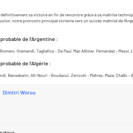
a définitivement sa victoire en fin de rencontre grâce à sa maîtrise techniq
sion, notre pronostic principal s’oriente vers un succès maîtrisé de l’Arge
probable de l’Argentine :
, Romero, Otamendi, Tagliafico – De Paul, Mac Allister, Fernandez – Messi
robable de l’Algérie :
andi, Bensebaini, Aït-Nouri – Boudaoui, Zerrouki – Mahrez, Maza, Chaïbi –
Dimitri Worou
'auteur