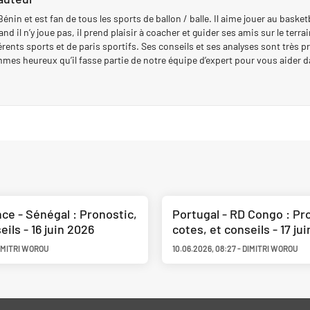
énin et est fan de tous les sports de ballon / balle. Il aime jouer au basketb
d il n’y joue pas, il prend plaisir à coacher et guider ses amis sur le terrai
rents sports et de paris sportifs. Ses conseils et ses analyses sont très pr
mes heureux qu’il fasse partie de notre équipe d’expert pour vous aider d
ce - Sénégal : Pronostic,
Portugal - RD Congo : Pr
eils - 16 juin 2026
cotes, et conseils - 17 ju
IMITRI WOROU
10.06.2026
,
08:27
-
DIMITRI WOROU