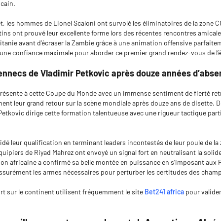
cain.
llet, les hommes de Lionel Scaloni ont survolé les éliminatoires de la zon
tins ont prouvé leur excellente forme lors des récentes rencontres amicale
itanie avant d’écraser la Zambie grâce à une animation offensive parfaite
une confiance maximale pour aborder ce premier grand rendez-vous de l’é
Fennecs de Vladimir Petkovic après douze années d’abs
e présente à cette Coupe du Monde avec un immense sentiment de fierté re
ment leur grand retour sur la scène mondiale après douze ans de disette. D
Petkovic dirige cette formation talentueuse avec une rigueur tactique par
idé leur qualification en terminant leaders incontestés de leur poule de la
ipiers de Riyad Mahrez ont envoyé un signal fort en neutralisant la solid
ction africaine a confirmé sa belle montée en puissance en s’imposant aux 
surément les armes nécessaires pour perturber les certitudes des champi
t sur le continent utilisent fréquemment le site
Bet241 africa
pour valide