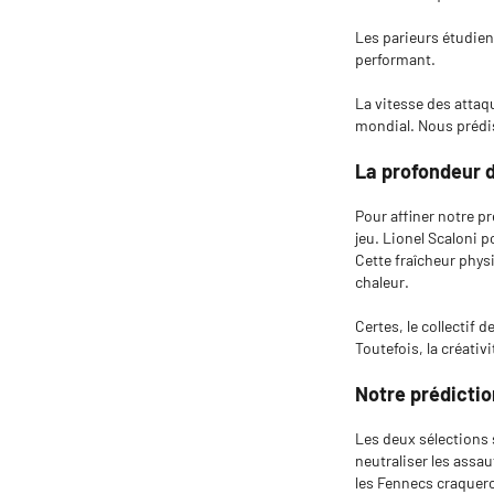
Les parieurs étudien
performant.
La vitesse des attaq
mondial. Nous prédiso
La profondeur d
Pour affiner notre p
jeu. Lionel Scaloni 
Cette fraîcheur phys
chaleur.
Certes, le collectif
Toutefois, la créativi
Notre prédiction
Les deux sélections s
neutraliser les assa
les Fennecs craquero