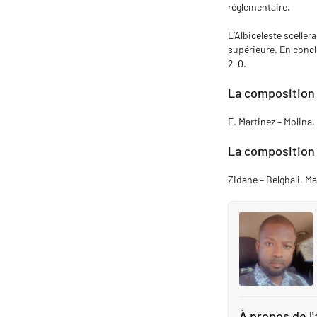
réglementaire.
L’Albiceleste sceller
supérieure. En conclu
2-0.
La composition 
E. Martinez – Molina
La composition p
Zidane – Belghali, M
À propos de l