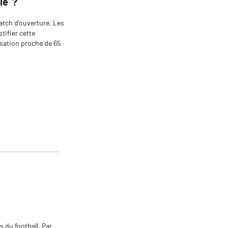
ie ?
atch d’ouverture. Les
tifier cette
lisation proche de 65
s du football. Par