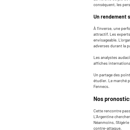
conséquent, les pers
Un rendement sp
À l’inverse, une per
attractif. Les exper
envisageable. L’orga
adverses durant la pa
Les analystes audac
affiches internation
Un partage des poin
étudier. Le marché p
Fennecs.
Nos pronostic
Cette rencontre pass
L’Argentine chercher
Néanmoins, l’Algérie
contre-attaque.