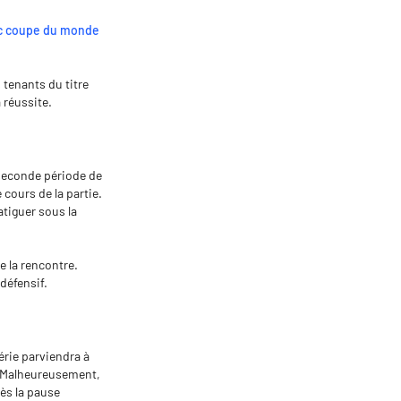
c coupe du monde
 tenants du titre
 réussite.
 seconde période de
cours de la partie.
atiguer sous la
e la rencontre.
 défensif.
érie parviendra à
. Malheureusement,
ès la pause