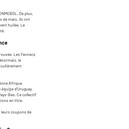
e CONMEBOL. De plus,
s de mars. Ils ont
ment huilée. Le
té.
ence
trouvée. Les Fennecs
ésormais, le
ticulièrement
 zone Afrique.
e équipe d’Uruguay.
Pays-Bas. Ce collectif
ons en titre.
r leurs coupons de