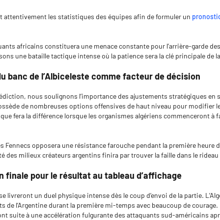
t attentivement les statistiques des équipes afin de formuler un
pronosti
uants africains constituera une menace constante pour l’arrière-garde des
ns une bataille tactique intense où la patience sera la clé principale de la
u banc de l’Albiceleste comme facteur de décision
rédiction, nous soulignons l’importance des ajustements stratégiques en
possède de nombreuses options offensives de haut niveau pour modifier le 
ique fera la différence lorsque les organismes algériens commenceront à f
 des Fennecs opposera une résistance farouche pendant la première heure d
té des milieux créateurs argentins finira par trouver la faille dans le rideau
 finale pour le résultat au tableau d’affichage
e livreront un duel physique intense dès le coup d’envoi de la partie. L’Alg
uts de l’Argentine durant la première mi-temps avec beaucoup de courage
nt suite à une accélération fulgurante des attaquants sud-américains apr