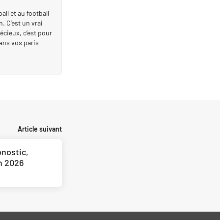
all et au football
n. C’est un vrai
écieux, c’est pour
ans vos paris
Article suivant
onostic,
in 2026