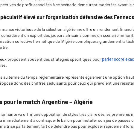
pectives de profit associées à ce scénario demeurent modérées avant le 
éculatif élevé sur l’organisation défensive des Fennec
formance victorieuse de la sélection algérienne offre un rendement financi
ts considèrent un exploit des joueurs africains comme un scénario minorita
nisation collective hermétique de l’Algérie compliquera grandement la tâc
rtie.
ieux proposent souvent des stratégies spécifiques pour
parier score exac
ales.
ts au terme du temps réglementaire représente également une option haut
ropose donc des chiffres séduisants pour ceux qui prévoient une résista
s pour le match Argentine – Algérie
ionnante va offrir une opposition de styles très claire dès les premières
a immédiatement à confisquer le ballon pour installer son jeu de passes c
 maîtrise parfaitement l’art de défendre bas pour exploser rapidement lor