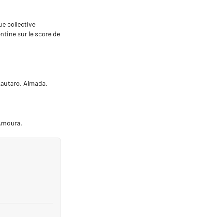
ue collective
ntine sur le score de
, Lautaro, Almada.
 Amoura.