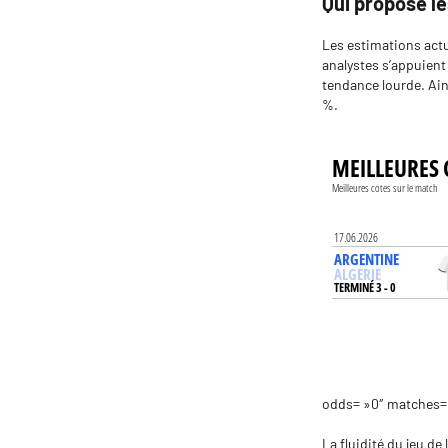
Qui propose le
Les estimations actu
analystes s’appuient
tendance lourde. Ains
%.
odds= »0″ matches=
La fluidité du jeu de