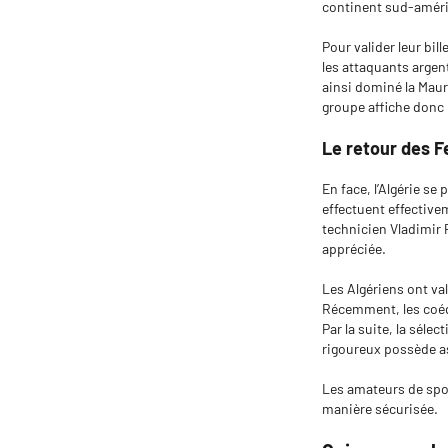
continent sud-améri
Pour valider leur bi
les attaquants argen
ainsi dominé la Maur
groupe affiche donc 
Le retour des 
En face, l’Algérie s
effectuent effective
technicien Vladimir 
appréciée.
Les Algériens ont val
Récemment, les coéqu
Par la suite, la séle
rigoureux possède as
Les amateurs de spor
manière sécurisée.