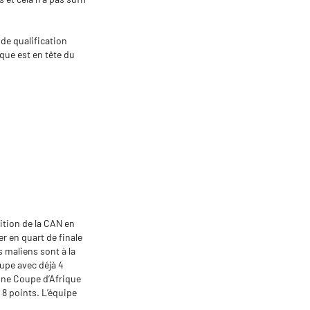
de qualification
que est en tête du
dition de la CAN en
er en quart de finale
s maliens sont à la
upe avec déjà 4
aine Coupe d’Afrique
 8 points. L’équipe