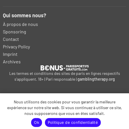
Qui sommes nous?
À propos de nous
Sponsoring
Contact
Privacy Policy
Imprint
Archives
Les termes et conditions des sites de paris en lignes respectifs
s'appliquent. 18+ | Pari responsable |
gamblingtherapy.org
Nous utilisons des cookies pour vous garantir la meilleure
bonus-betting.dk
expérience sur notre site web. Si vous continuez à utiliser ce site,
kalyteri-stoiximatiki.gr
bonus-parissportifs-gratuits.com
nous supposerons que vous en êtes satisfait.
sportfogadas-magyarorszagon1.hu
Ok
Politique de confidentialité
weddenbonus.com
wett-bonus.com