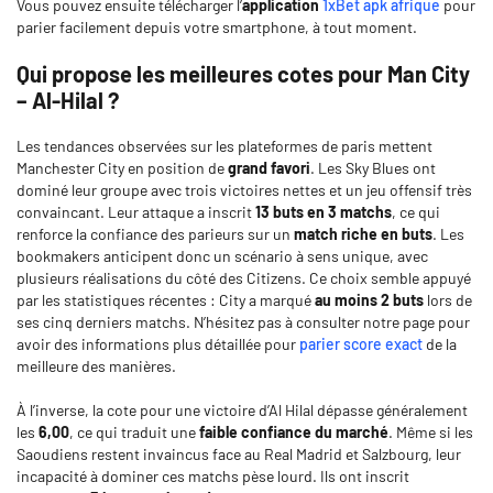
Vous pouvez ensuite télécharger l’
application
1xBet apk afrique
pour
parier facilement depuis votre smartphone, à tout moment.
Qui propose les meilleures cotes pour Man City
– Al-Hilal ?
Les tendances observées sur les plateformes de paris mettent
Manchester City en position de
grand favori
. Les Sky Blues ont
dominé leur groupe avec trois victoires nettes et un jeu offensif très
convaincant. Leur attaque a inscrit
13 buts en 3 matchs
, ce qui
renforce la confiance des parieurs sur un
match riche en buts
. Les
bookmakers anticipent donc un scénario à sens unique, avec
plusieurs réalisations du côté des Citizens. Ce choix semble appuyé
par les statistiques récentes : City a marqué
au moins 2 buts
lors de
ses cinq derniers matchs. N’hésitez pas à consulter notre page pour
avoir des informations plus détaillée pour
parier score exact
de la
meilleure des manières.
À l’inverse, la cote pour une victoire d’Al Hilal dépasse généralement
les
6,00
, ce qui traduit une
faible confiance du marché
. Même si les
Saoudiens restent invaincus face au Real Madrid et Salzbourg, leur
incapacité à dominer ces matchs pèse lourd. Ils ont inscrit