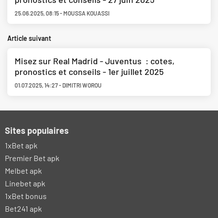
25.06.2025
,
08:15
-
MOUSSA KOUASSI
Article suivant
Misez sur Real Madrid - Juventus : cotes,
pronostics et conseils - 1er juillet 2025
01.07.2025
,
14:27
-
DIMITRI WOROU
Sites populaires
1xBet apk
Premier Bet apk
Melbet apk
Linebet apk
1xBet bonus
Bet241 apk