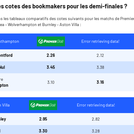
les cotes des bookmakers pour les demi-finales ?
 les tableaux comparatifs des cotes suivants pour les matchs de Premier
a – Wolverhampton et Burnley – Aston Villa :
outhampton
Error retrieving data!
entford
2.26
2.12
Nul
3.45
3.38
re
3.10
3.16
pton
 Villa
Error retrieving data!
ley
2.95
2.82
l
3.30
3.28