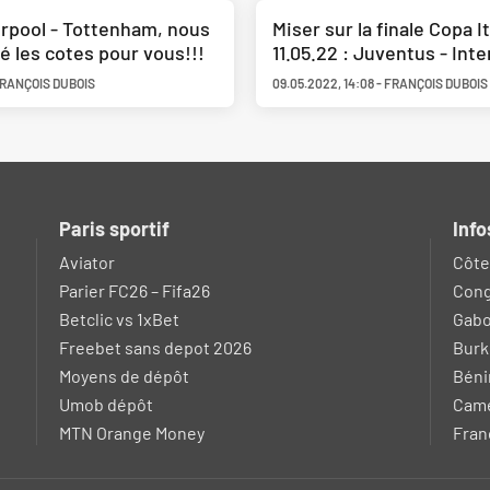
erpool - Tottenham, nous
Miser sur la finale Copa It
 les cotes pour vous!!!
11.05.22 : Juventus - Inte
RANÇOIS DUBOIS
09.05.2022
,
14:08
-
FRANÇOIS DUBOIS
Paris sportif
Info
Aviator
Côte 
Parier FC26 – Fifa26
Cong
Betclic vs 1xBet
Gab
Freebet sans depot 2026
Burk
Moyens de dépôt
Béni
Umob dépôt
Cam
MTN Orange Money
Fran