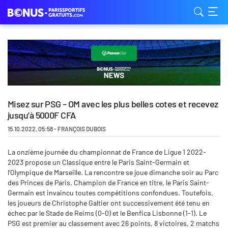
Misez sur PSG – OM avec les plus belles cotes et recevez
jusqu’à 5000F CFA
15.10.2022
,
05:58
-
FRANÇOIS DUBOIS
La onzième journée du championnat de France de Ligue 1 2022-
2023 propose un Classique entre le Paris Saint-Germain et
l’Olympique de Marseille. La rencontre se joue dimanche soir au Parc
des Princes de Paris. Champion de France en titre, le Paris Saint-
Germain est invaincu toutes compétitions confondues. Toutefois,
les joueurs de Christophe Galtier ont successivement été tenu en
échec par le Stade de Reims (0-0) et le Benfica Lisbonne (1-1). Le
PSG est premier au classement avec 26 points, 8 victoires, 2 matchs