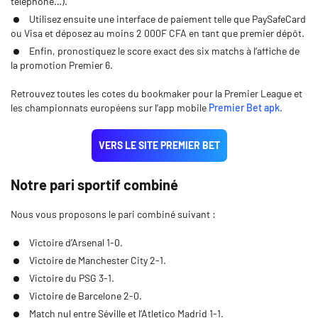
téléphone…).
Utilisez ensuite une interface de paiement telle que PaySafeCard
ou Visa et déposez au moins 2 000F CFA en tant que premier dépôt.
Enfin, pronostiquez le score exact des six matchs à l’affiche de
la promotion Premier 6.
Retrouvez toutes les cotes du bookmaker pour la Premier League et
les championnats européens sur l’app mobile
Premier Bet apk
.
VERS LE SITE PREMIER BET
Notre pari sportif combiné
Nous vous proposons le pari combiné suivant :
Victoire d’Arsenal 1-0.
Victoire de Manchester City 2-1.
Victoire du PSG 3-1.
Victoire de Barcelone 2-0.
Match nul entre Séville et l’Atletico Madrid 1-1.