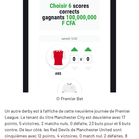
© Premier Bet
Un autre derby est à l’affiche de cette neuvième journée de Premier
League. Le tenant du titre Manchester City est deuxième avec 17
points, 5 victoires, 2 matchs nuls, 0 défaite, 23 buts pour et 6 buts
contre. De leur côté, les Red Devils de Manchester United sont
cinquièmes avec 12 points, 4 victoires, 0 match nul, 2 défaites, 8