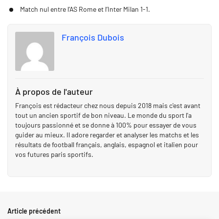
Match nul entre l’AS Rome et l’Inter Milan 1-1.
François Dubois
À propos de l'auteur
François est rédacteur chez nous depuis 2018 mais c'est avant
tout un ancien sportif de bon niveau. Le monde du sport l'a
toujours passionné et se donne à 100% pour essayer de vous
guider au mieux. Il adore regarder et analyser les matchs et les
résultats de football français, anglais, espagnol et italien pour
vos futures paris sportifs.
Article précédent