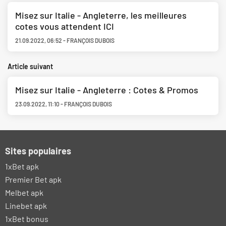
Misez sur Italie - Angleterre, les meilleures
cotes vous attendent ICI
21.09.2022
,
06:52
-
FRANÇOIS DUBOIS
Article suivant
Misez sur Italie - Angleterre : Cotes & Promos
23.09.2022
,
11:10
-
FRANÇOIS DUBOIS
Sites populaires
1xBet apk
Premier Bet apk
Melbet apk
Linebet apk
1xBet bonus