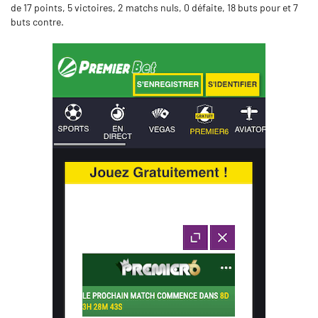
de 17 points, 5 victoires, 2 matchs nuls, 0 défaite, 18 buts pour et 7
buts contre.