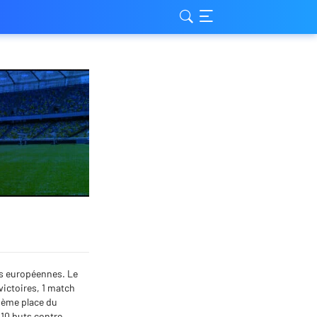
ses européennes. Le
victoires, 1 match
xième place du
 10 buts contre.