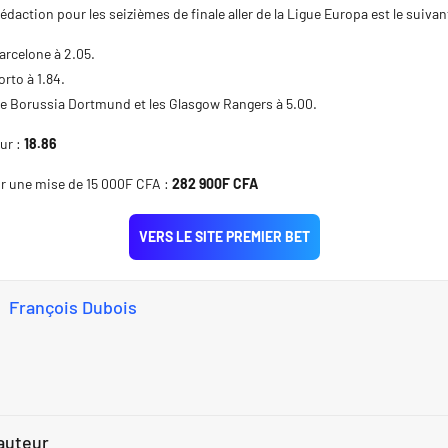
 rédaction pour les seizièmes de finale aller de la Ligue Europa est le suivan
arcelone à 2.05.
orto à 1.84.
le Borussia Dortmund et les Glasgow Rangers à 5.00.
ur :
18.86
ur une mise de 15 000F CFA :
282 900F CFA
VERS LE SITE PREMIER BET
François Dubois
'auteur