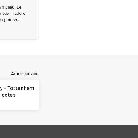
n niveau. Le
ieux. Il adore
ien pour vos
Article suivant
ty - Tottenham
e cotes