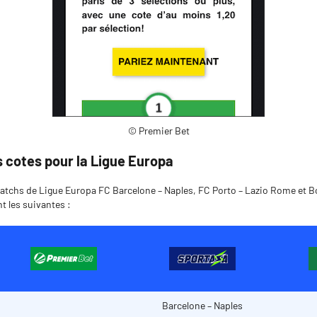
© Premier Bet
s cotes pour la Ligue Europa
matchs de Ligue Europa FC Barcelone – Naples, FC Porto – Lazio Rome et 
 les suivantes :
Barcelone – Naples