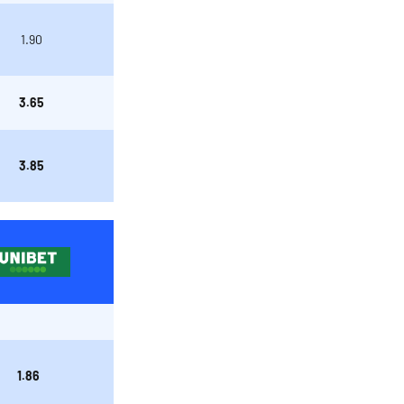
1.90
3.65
3.85
1.86