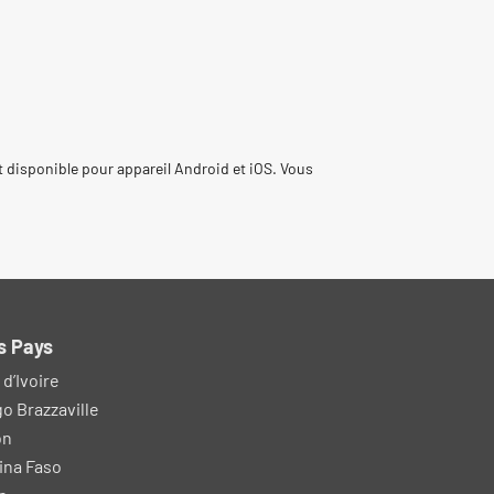
t disponible pour appareil Android et iOS. Vous
s Pays
d’Ivoire
o Brazzaville
on
ina Faso