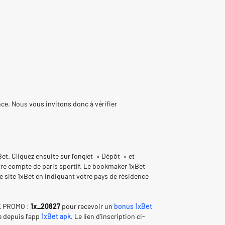
ce. Nous vous invitons donc à vérifier
Bet. Cliquez ensuite sur l’onglet » Dépôt » et
otre compte de paris sportif. Le bookmaker 1xBet
e site 1xBet en indiquant votre pays de résidence
ODE PROMO :
1x_20827
pour recevoir un
bonus 1xBet
 depuis l’app
1xBet apk
. Le lien d’inscription ci-