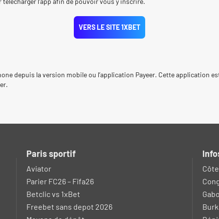
télécharger l’app afin de pouvoir vous y inscrire.
VERS LE SITE 1XBET
ne depuis la version mobile ou l’application Payeer. Cette application es
er.
Paris sportif
Info
Aviator
Côte 
Parier FC26 – Fifa26
Cong
Betclic vs 1xBet
Gab
Freebet sans depot 2026
Burk