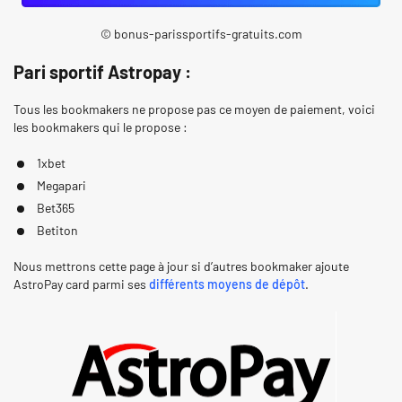
© bonus-parissportifs-gratuits.com
Pari sportif Astropay :
Tous les bookmakers ne propose pas ce moyen de paiement, voici
les bookmakers qui le propose :
1xbet
Megapari
Bet365
Betiton
Nous mettrons cette page à jour si d’autres bookmaker ajoute
AstroPay card parmi ses
différents moyens de dépôt
.