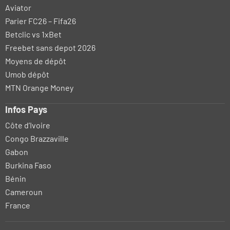
Aviator
Parier FC26 – Fifa26
Betclic vs 1xBet
Freebet sans depot 2026
Moyens de dépôt
Umob dépôt
MTN Orange Money
Infos Pays
Côte d’Ivoire
Congo Brazzaville
Gabon
Burkina Faso
Bénin
Cameroun
France