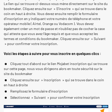
Le lien qui se trouve ci-dessus vous mène directement sur le site du
bookmaker. Cliquez ensuite sur » S’inscrire » qui se trouve dans le
coin en haut à droite. Vous devez ensuite remplir le formulaire
d’inscription en y indiquant votre numéro de téléphone et votre
opérateur mobile ( Airtel, Orange ou Vodacom ). Vous devez
également créer un mot de passe et n’oubliez pas de cocher la case
qui atteste que vous avez l’âge requis et que vous acceptez les
termes et conditions du bookmaker. Cliquez ensuite sur » Suivant
» pour confirmer votre inscription.
Voici les étapes à suivre pour vous inscrire en quelques clics :
Cliquez tout d’abord sur le lien Mojabet inscription qui se trouve
sur cette page, nous vous dirigeons alors en toute sécurité sur le
site du bookmaker
Cliquez ensuite sur » Inscription » qui se trouve dans le coin
en haut à droite
Remplissez le formulaire d’inscription
Sélectionnez » Suivant » pour confirmer votre inscription