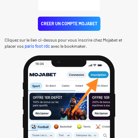
CREER UN COMPTE MOJABET
Cliquez sur le lien ci-dessus pour vous inscrire chez Mojabet et
placer vos
paris foot rdc
avec le bookmaker.