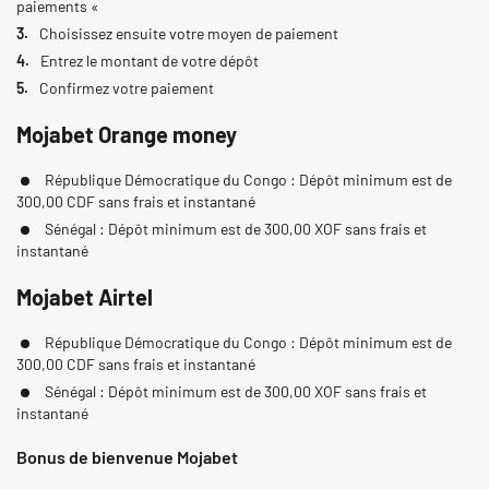
paiements «
Choisissez ensuite votre moyen de paiement
Entrez le montant de votre dépôt
Confirmez votre paiement
Mojabet Orange money
République Démocratique du Congo : Dépôt minimum est de
300,00 CDF sans frais et instantané
Sénégal : Dépôt minimum est de 300,00 XOF sans frais et
instantané
Mojabet Airtel
République Démocratique du Congo : Dépôt minimum est de
300,00 CDF sans frais et instantané
Sénégal : Dépôt minimum est de 300,00 XOF sans frais et
instantané
Bonus de bienvenue Mojabet