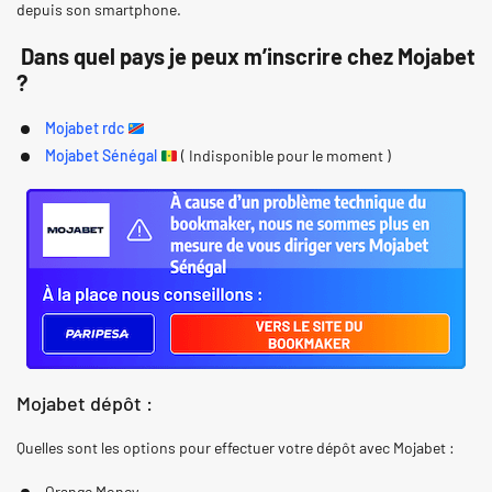
depuis son smartphone.
Dans quel pays je peux m’inscrire chez Mojabet
?
Mojabet rdc
Mojabet Sénégal
( Indisponible pour le moment )
Mojabet dépôt :
Quelles sont les options pour effectuer votre dépôt avec Mojabet :
Orange Money