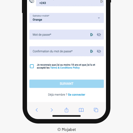
© Mojabet