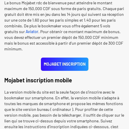
Le bonus Mojabet rdc de bienvenue peut atteindre le montant
maximum de 150,000 CDF sous forme de paris gratuits. Chaque pari
gratuit doit être mis en jeu dans les 14 jours qui suivent sa réception
sur une cote de 1.60 pour les paris simples et 1.40 pour les paris
combinés. De plus le bookmaker vous offre également 5 vols
gratuits sur
Aviator
. Pour obtenir ce montant maximum de bonus,
vous devez effectuer un premier dépôt de 150,000 CDF minimum
mais le bonus est accessible à partir d’un premier dépôt de 300 CDF
minimum.
MOJABET INSCRIPTION
Mojabet inscription mobile
La version mobile du site est la seule façon de s’inscrire avec le
bookmaker sur smartphone. En effet, la version mobile s’adapte à
toutes les marques de smartphone et propose les mêmes fonctions
que le site version bureau ( ordinateur ). Pour profiter de cette
version mobile, pas besoin de la télécharger, il suffit de cliquer sur le
lien qui se trouve ci-dessus depuis votre smartphone. Suivez
ensuite les instructions d’inscription indiquées ci-dessous, c’est