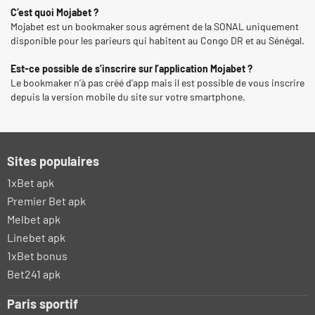
C’est quoi Mojabet ?
Mojabet est un bookmaker sous agrément de la SONAL uniquement
disponible pour les parieurs qui habitent au Congo DR et au Sénégal.
Est-ce possible de s’inscrire sur l’application Mojabet ?
Le bookmaker n’à pas créé d’app mais il est possible de vous inscrire
depuis la version mobile du site sur votre smartphone.
Sites populaires
1xBet apk
Premier Bet apk
Melbet apk
Linebet apk
1xBet bonus
Bet241 apk
Paris sportif