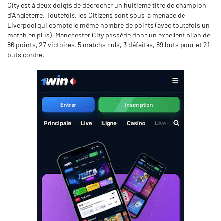
City est à deux doigts de décrocher un huitième titre de champion
d’Angleterre. Toutefois, les Citizens sont sous la menace de
Liverpool qui compte le même nombre de points (avec toutefois un
match en plus). Manchester City possède donc un excellent bilan de
86 points, 27 victoires, 5 matchs nuls, 3 défaites, 89 buts pour et 21
buts contre.