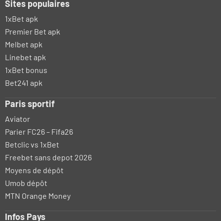
Sites populaires
1xBet apk
Premier Bet apk
Melbet apk
Linebet apk
1xBet bonus
Bet241 apk
Paris sportif
Aviator
Parier FC26 – Fifa26
Betclic vs 1xBet
Freebet sans depot 2026
Moyens de dépôt
Umob dépôt
MTN Orange Money
Infos Pays