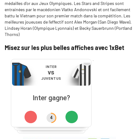
médailles d’or aux Jeux Olympiques. Les Stars and Stripes sont
entrainées par le macédonien Vlatko Andonovski et ont facilement
battu le Vietnam pour son premier match dans la compétition. Les
meilleures joueuses de l’effectif sont Alex Morgan (San Diego Wave),
Lindsey Horan (Olympique Lyonnais) et Becky Sauerbrunn (Portland
Thorns)
Misez sur les plus belles affiches avec 1xBet