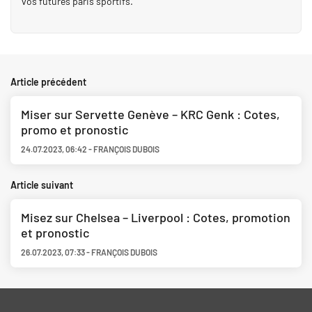
vos futures paris sportifs.
Article précédent
Miser sur Servette Genève – KRC Genk : Cotes,
promo et pronostic
24.07.2023
,
06:42
-
FRANÇOIS DUBOIS
Article suivant
Misez sur Chelsea – Liverpool : Cotes, promotion
et pronostic
26.07.2023
,
07:33
-
FRANÇOIS DUBOIS