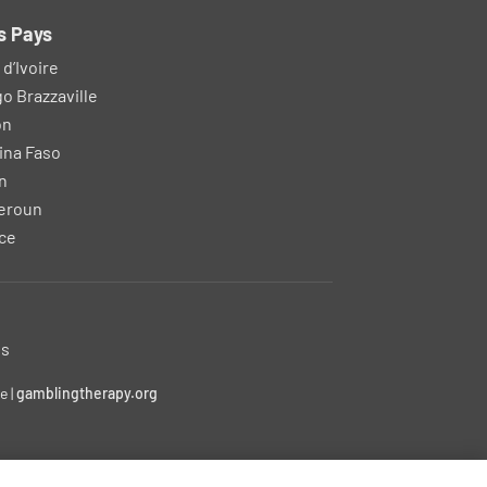
s Pays
d’Ivoire
o Brazzaville
on
ina Faso
n
eroun
ce
es
e |
gamblingtherapy.org