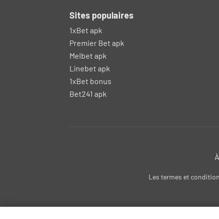
Sites populaires
1xBet apk
Premier Bet apk
Melbet apk
Linebet apk
1xBet bonus
Bet241 apk
À
Les termes et conditions