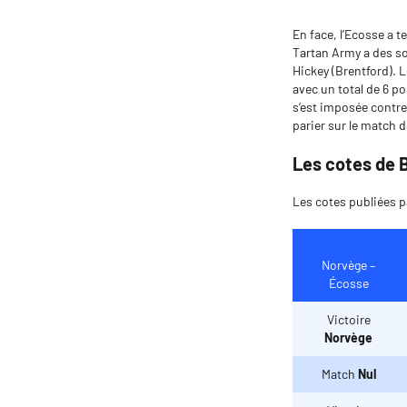
En face, l’Ecosse a 
Tartan Army a des so
Hickey (Brentford). L
avec un total de 6 po
s’est imposée contre
parier sur le match 
Les cotes de 
Les cotes publiées p
Norvège –
Écosse
Victoire
Norvège
Match
Nul