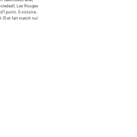
Sociedad). Les Rouges
1 point, 0 victoire,
-3) et fait match nul