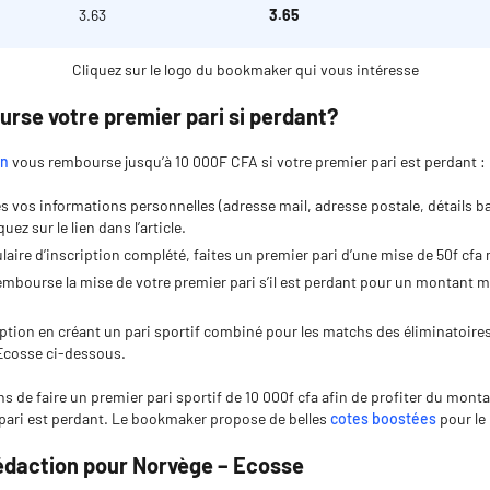
3.63
3.65
Cliquez sur le logo du bookmaker qui vous intéresse
rse votre premier pari si perdant?
on
vous rembourse jusqu’à 10 000F CFA si votre premier pari est perdant :
 vos informations personnelles (adresse mail, adresse postale, détails 
ez sur le lien dans l’article.
ulaire d’inscription complété, faites un premier pari d’une mise de 50f c
mbourse la mise de votre premier pari s’il est perdant pour un montant
iption en créant un pari sportif combiné pour les matchs des éliminatoire
 Ecosse ci-dessous.
s de faire un premier pari sportif de 10 000f cfa afin de profiter du mo
pari est perdant. Le bookmaker propose de belles
cotes boostées
pour le
rédaction pour Norvège – Ecosse