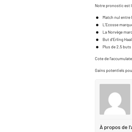
Notre pronostic est l
Match nul entre l
L’Ecosse marque 
La Norvège marqu
But d’Erling Haal
Plus de 2.5 buts
Cote de l’accumulate
Gains potentiels po
À propos de l