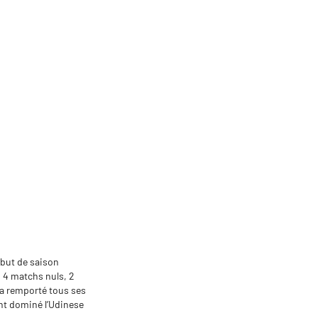
ébut de saison
, 4 matchs nuls, 2
 a remporté tous ses
nt dominé l’Udinese