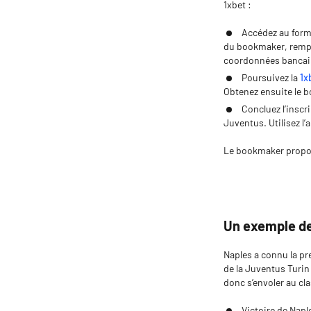
1xbet :
Accédez au formul
du bookmaker, rempli
coordonnées bancaire
Poursuivez la
1x
Obtenez ensuite le b
Concluez l’inscr
Juventus. Utilisez l’
Le bookmaker prop
Un exemple de
Naples a connu la pre
de la Juventus Turin
donc s’envoler au cl
Victoire de Naple