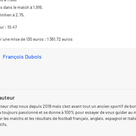
s dans le match à 1.916.
imhen à 2.75.
ur : 10.47
r une mise de 130 euros : 1 361.72 euros
François Dubois
'auteur
cteur chez nous depuis 2018 mais c'est avant tout un ancien sportif de bo
a toujours passionné et se donne à 100% pour essayer de vous guider au m
r les matchs et les résultats de football français, anglais, espagnol et ital
tifs.