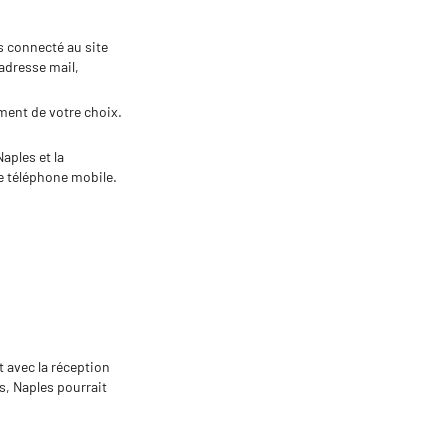
is connecté au site
adresse mail,
ment de votre choix.
aples et la
e téléphone mobile.
t avec la réception
s, Naples pourrait