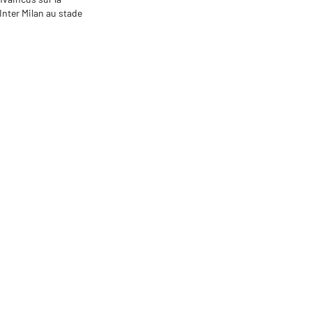
Inter Milan au stade