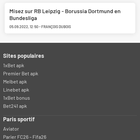
Misez sur RB Leipzig - Borussia Dortmund en
Bundesliga
05.09.2022
,
12:50
-
FRANÇOIS DUBOIS
Sites populaires
1xBet apk
Premier Bet apk
Melbet apk
Linebet apk
1xBet bonus
Bet241 apk
Paris sportif
Aviator
Parier FC26 – Fifa26