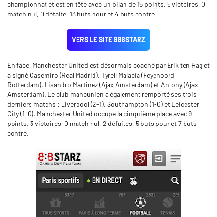
championnat et est en tête avec un bilan de 15 points, 5 victoires, 0
match nul, 0 défaite, 13 buts pour et 4 buts contre.
VERS LE SITE 888STARZ
En face, Manchester United est désormais coaché par Erik ten Hag et
a signé Casemiro (Real Madrid), Tyrell Malacia (Feyenoord
Rotterdam), Lisandro Martinez (Ajax Amsterdam) et Antony (Ajax
Amsterdam). Le club mancunien a également remporté ses trois
derniers matchs : Liverpool (2-1), Southampton (1-0) et Leicester
City (1-0). Manchester United occupe la cinquième place avec 9
points, 3 victoires, 0 match nul, 2 défaites, 5 buts pour et 7 buts
contre.