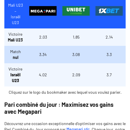
Mali U23
–
Israël
U23
Victoire
2.03
1.85
2.14
Mali U23
Match
3.34
3.08
3.3
nul
Victoire
Israël
4.02
2.09
3.7
U23
Cliquez sur le logo du bookmaker avec lequel vous voulez parier.
Pari combiné du jour : Maximisez vos gains
avec Megapari
Découvrez une occasion exceptionnelle d’optimiser vos gains avec le
Pari Combiné du Jour proposé par
Megapari rdc
. Chaque jour, notre