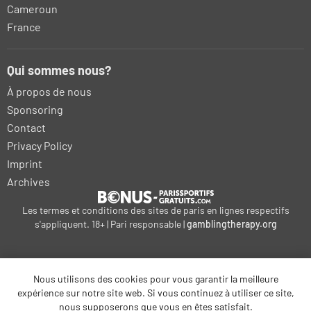
Cameroun
France
Qui sommes nous?
À propos de nous
Sponsoring
Contact
Privacy Policy
Imprint
Archives
Les termes et conditions des sites de paris en lignes respectifs
s'appliquent. 18+ | Pari responsable |
gamblingtherapy.org
Nous utilisons des cookies pour vous garantir la meilleure
bonus-betting.dk
expérience sur notre site web. Si vous continuez à utiliser ce site,
kalyteri-stoiximatiki.gr
bonus-parissportifs-gratuits.com
nous supposerons que vous en êtes satisfait.