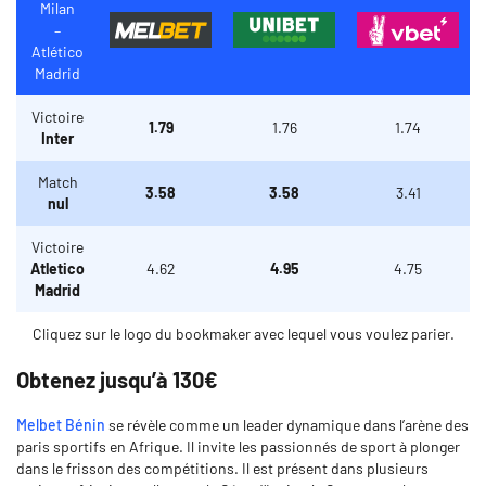
Milan
–
Atlético
Madrid
Victoire
1.79
1.76
1.74
Inter
Match
3.58
3.58
3.41
nul
Victoire
Atletico
4.62
4.95
4.75
Madrid
Cliquez sur le logo du bookmaker avec lequel vous voulez parier.
Obtenez jusqu’à 130€
Melbet Bénin
se révèle comme un leader dynamique dans l’arène des
paris sportifs en Afrique. Il invite les passionnés de sport à plonger
dans le frisson des compétitions. Il est présent dans plusieurs