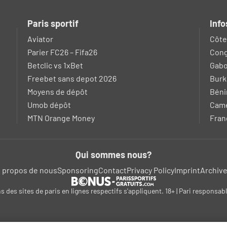
Paris sportif
Info
Aviator
Côte 
Parier FC26 – Fifa26
Cong
Betclic vs 1xBet
Gab
Freebet sans depot 2026
Burk
Moyens de dépôt
Béni
Umob dépôt
Cam
MTN Orange Money
Fran
Qui sommes nous?
 propos de nous
Sponsoring
Contact
Privacy Policy
Imprint
Archiv
 des sites de paris en lignes respectifs s'appliquent. 18+ | Pari responsabl