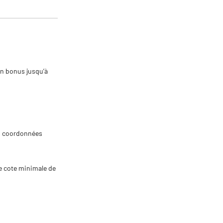
un bonus jusqu’à
m, coordonnées
e cote minimale de