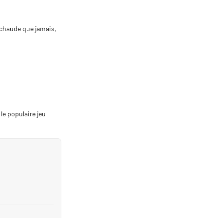
s chaude que jamais,
, le populaire jeu