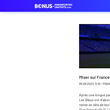
Miser sur France 
05.09.2023
,
11:10
-
FRAN
Après une longue paus
Les Bleus ont d’abord
rester en tête de le
0) et l’Irlande (0-1).