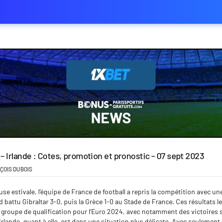
– Irlande : Cotes, promotion et pronostic – 07 sept 2023
ÇOIS DUBOIS
e estivale, l’équipe de France de football a repris la compétition avec une
 battu Gibraltar 3-0, puis la Grèce 1-0 au Stade de France. Ces résultats 
ur groupe de qualification pour l’Euro 2024, avec notamment des victoires 
 L’Irlande, quant à elle, est dans une situation plus délicate. Avec seulement