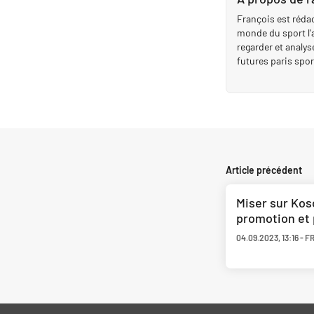
François est réda
monde du sport l'
regarder et analyse
futures paris spor
Article précédent
Miser sur Kos
promotion et 
04.09.2023
,
13:16
-
FR