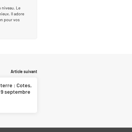
n niveau. Le
ieux. Il adore
ien pour vos
Article suivant
terre : Cotes,
- 9 septembre