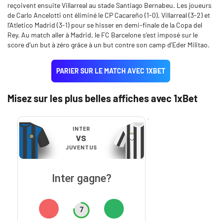
reçoivent ensuite Villarreal au stade Santiago Bernabeu. Les joueurs
de Carlo Ancelotti ont éliminé le CP Cacareño (1-0), Villarreal (3-2) et
l’Atletico Madrid (3-1) pour se hisser en demi-finale de la Copa del
Rey. Au match aller à Madrid, le FC Barcelone s’est imposé sur le
score d’un but à zéro grâce à un but contre son camp d’Eder Militao.
PARIER SUR LE MATCH AVEC 1XBET
Misez sur les plus belles affiches avec 1xBet