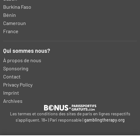
Burkina Faso
Bénin
Cameroun
France
Qui sommes nous?
À propos de nous
Sponsoring
Contact
Privacy Policy
Imprint
Archives
Les termes et conditions des sites de paris en lignes respectifs
s'appliquent. 18+ | Pari responsable |
gamblingtherapy.org