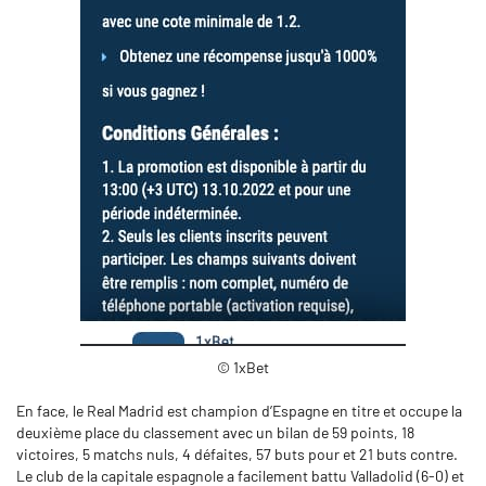
© 1xBet
En face, le Real Madrid est champion d’Espagne en titre et occupe la
deuxième place du classement avec un bilan de 59 points, 18
victoires, 5 matchs nuls, 4 défaites, 57 buts pour et 21 buts contre.
Le club de la capitale espagnole a facilement battu Valladolid (6-0) et