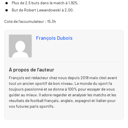
Plus de 2.5 buts dans le match à 1.925.
But de Robert Lewandowski à 2.00.
Cote de l’accumulateur : 15.34
François Dubois
À propos de l'auteur
François est rédacteur chez nous depuis 2018 mais c'est avant
tout un ancien sportif de bon niveau. Le monde du sport l'a
toujours passionné et se donne à 100% pour essayer de vous
guider au mieux. Il adore regarder et analyser les matchs et les
résultats de football français, anglais, espagnol et italien pour
vos futures paris sportifs.