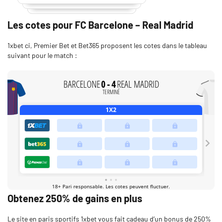
Les cotes pour FC Barcelone – Real Madrid
1xbet ci, Premier Bet et Bet365 proposent les cotes dans le tableau
suivant pour le match :
Obtenez 250% de gains en plus
Le site en paris sportifs 1xbet vous fait cadeau d’un bonus de 250%