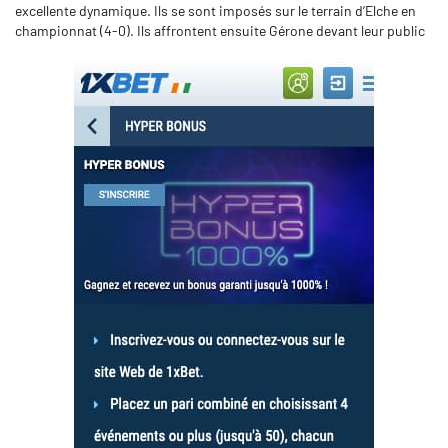
excellente dynamique. Ils se sont imposés sur le terrain d’Elche en
championnat (4-0). Ils affrontent ensuite Gérone devant leur public